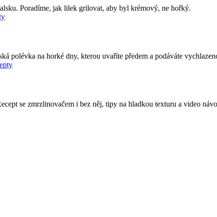
talsku. Poradíme, jak lilek grilovat, aby byl krémový, ne hořký.
ty
talská polévka na horké dny, kterou uvaříte předem a podáváte vychlazen
epty
 Recept se zmrzlinovačem i bez něj, tipy na hladkou texturu a video náv