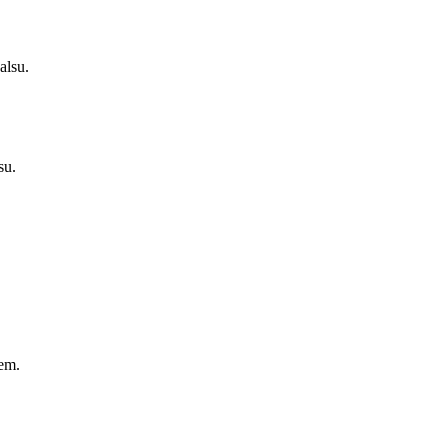
alsu.
su.
nem.