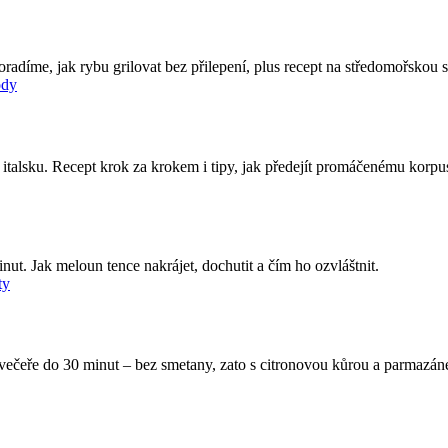
Poradíme, jak rybu grilovat bez přilepení, plus recept na středomořskou s
ody
po italsku. Recept krok za krokem i tipy, jak předejít promáčenému korpu
nut. Jak meloun tence nakrájet, dochutit a čím ho ozvláštnit.
ty
ká večeře do 30 minut – bez smetany, zato s citronovou kůrou a parmazá