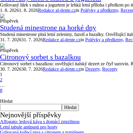
Grilovaný lilek s mátou a jogurtem je lehká letní příloha i předkrm po i
1. 8. 2026
1. 8. 2026
Redakce al-dente.cz
in
Polévky a předkrmy
,
Recep
Příspěvek
Studená minestrone na horké dny
Studená minestrone plná letní zeleniny, fazolí a bazalky. Osvěžující i
31. 7. 2026
31. 7. 2026
Redakce al-dente.cz
in
Polévky a předkrmy
,
Rec
Příspěvek
Citronový sorbet s bazalkou
Citronový sorbet s bazalkou: osvěžující italský dezert ze čtyř surovin.
30. 7. 2026
30. 7. 2026
Redakce al-dente.cz
in
Dezerty
,
Recepty
1
2
…
8
Hledat
Hledat
Nejnovější příspěvky
Affogato: ledová káva s domácí zmrzlinou
Letní tabule antipasti pro hosty
Grilovaná kuřecí prsa s citronem a tymiánem