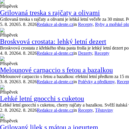
Příspěvek
Grilovaná treska s rajčaty a olivami
Grilovaná treska s rajčaty a olivami je lehká letní večeře za 30 minut. 
5. 8. 2026
5. 8. 2026
Redakce al-dente.cz
in
Recepty
,
Ryby a mořské pl
Příspěvek
Broskvová crostata: lehký letní dezert
Broskvová crostata z křehkého těsta pasta frolla je lehký letní dezert 
4. 8. 2026
4. 8. 2026
Redakce al-dente.cz
in
Dezerty
,
Recepty
Příspěvek
Melounové carpaccio s fetou a bazalkou
Melounové carpaccio s fetou a bazalkou: efektní letní předkrm za 15 mi
3. 8. 2026
3. 8. 2026
Redakce al-dente.cz
in
Polévky a předkrmy
,
Recep
Příspěvek
Lehké letní gnocchi s cuketou
Lehké letní gnocchi s cuketou, cherry rajčaty a bazalkou. Svěží itals
2. 8. 2026
2. 8. 2026
Redakce al-dente.cz
in
Recepty
,
Těstoviny
Příspěvek
Grilovaný lilek s mátou a jogurtem