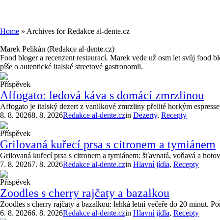
Home
»
Archives for Redakce al-dente.cz
Marek Pelikán (Redakce al-dente.cz)
Food bloger a recenzent restaurací. Marek vede už osm let svůj food bl
píše o autentické italské streetové gastronomii.
Příspěvek
Affogato: ledová káva s domácí zmrzlinou
Affogato je italský dezert z vanilkové zmrzliny přelité horkým espress
8. 8. 2026
8. 8. 2026
Redakce al-dente.cz
in
Dezerty
,
Recepty
Příspěvek
Grilovaná kuřecí prsa s citronem a tymiánem
Grilovaná kuřecí prsa s citronem a tymiánem: šťavnatá, voňavá a hotová
7. 8. 2026
7. 8. 2026
Redakce al-dente.cz
in
Hlavní jídla
,
Recepty
Příspěvek
Zoodles s cherry rajčaty a bazalkou
Zoodles s cherry rajčaty a bazalkou: lehká letní večeře do 20 minut. Po
6. 8. 2026
6. 8. 2026
Redakce al-dente.cz
in
Hlavní jídla
,
Recepty