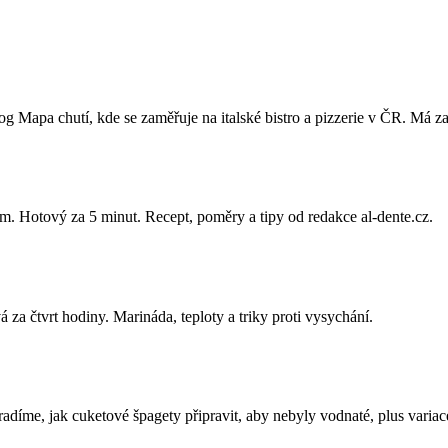
og Mapa chutí, kde se zaměřuje na italské bistro a pizzerie v ČR. Má z
em. Hotový za 5 minut. Recept, poměry a tipy od redakce al-dente.cz.
 za čtvrt hodiny. Marináda, teploty a triky proti vysychání.
radíme, jak cuketové špagety připravit, aby nebyly vodnaté, plus variace