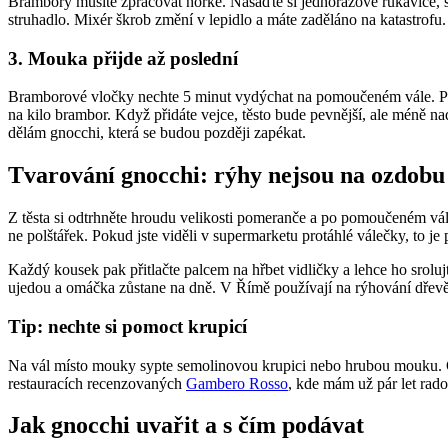
Brambory musíte zpracovat horké. Nasaďte si jednorázové rukavice, s
struhadlo. Mixér škrob změní v lepidlo a máte zaděláno na katastrofu. 
3. Mouka přijde až poslední
Bramborové vločky nechte 5 minut vydýchat na pomoučeném vále. P
na kilo brambor. Když přidáte vejce, těsto bude pevnější, ale méně
dělám gnocchi, která se budou později zapékat.
Tvarování gnocchi: rýhy nejsou na ozdobu
Z těsta si odtrhněte hroudu velikosti pomeranče a po pomoučeném vále 
ne polštářek. Pokud jste viděli v supermarketu protáhlé válečky, to je
Každý kousek pak přitlačte palcem na hřbet vidličky a lehce ho srolu
ujedou a omáčka zůstane na dně. V Římě používají na rýhování dře
Tip: nechte si pomoct krupicí
Na vál místo mouky sypte semolinovou krupici nebo hrubou mouku. Gnoc
restauracích recenzovaných
Gambero Rosso
, kde mám už pár let rado
Jak gnocchi uvařit a s čím podávat