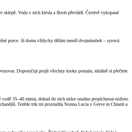
y ve sklepě. Voda v nich klesla a škrob převládl. Čerstvě vykopané
slušné porce. Já doma vždycky dělám menší dvojnásobek – syrová
izovat. Doporučuji projít všechny kroky pomalu, ideálně si přečtete
lené vodě 35–40 minut, dokud do nich nelze snadno propíchnout nožem.
ýchanější. Tenhle trik mi prozradila Nonna Lucia v Greve in Chianti a