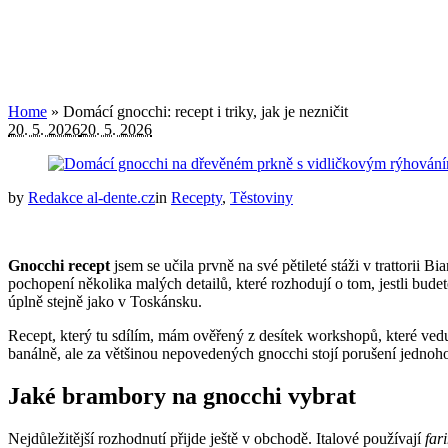
Home
»
Domácí gnocchi: recept i triky, jak je nezničit
20. 5. 2026
20. 5. 2026
by
Redakce al-dente.cz
in
Recepty
,
Těstoviny
Gnocchi recept
jsem se učila prvně na své pětileté stáži v trattorii B
pochopení několika malých detailů, které rozhodují o tom, jestli bud
úplně stejně jako v Toskánsku.
Recept, který tu sdílím, mám ověřený z desítek workshopů, které ved
banálně, ale za většinou nepovedených gnocchi stojí porušení jednoho 
Jaké brambory na gnocchi vybrat
Nejdůležitější rozhodnutí přijde ještě v obchodě. Italové používají
far