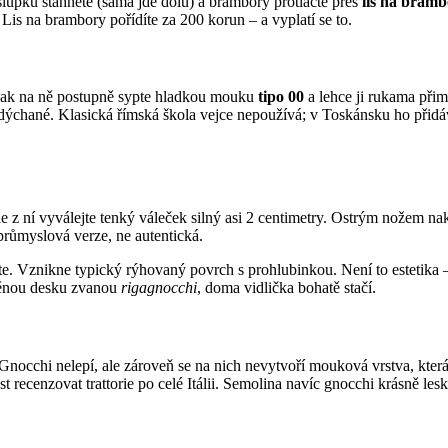
lupku stáhněte (sama jde dolů) a brambory protlačte přes
lis na bram
Lis na brambory pořídíte za 200 korun – a vyplatí se to.
ak na ně postupně sypte hladkou mouku
tipo 00
a lehce ji rukama při
 nadýchané. Klasická římská škola vejce nepoužívá; v Toskánsku ho př
z ní vyválejte tenký váleček silný asi 2 centimetry. Ostrým nožem nakr
 průmyslová verze, ne autentická.
jte. Vznikne typický rýhovaný povrch s prohlubinkou. Není to estetika 
věnou desku zvanou
rigagnocchi
, doma vidlička bohatě stačí.
chi nelepí, ale zároveň se na nich nevytvoří mouková vrstva, která by
st recenzovat trattorie po celé Itálii. Semolina navíc gnocchi krásně le