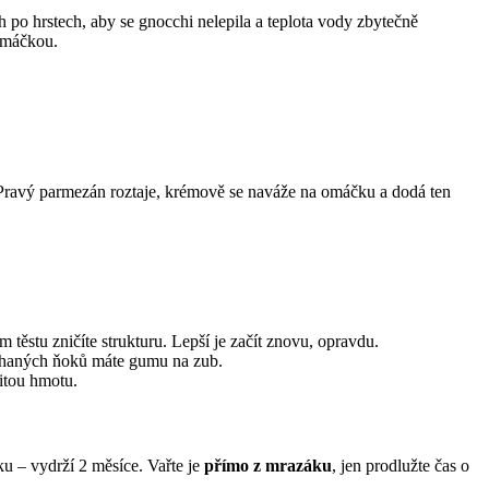
h po hrstech, aby se gnocchi nelepila a teplota vody zbytečně
omáčkou.
 Pravý parmezán roztaje, krémově se naváže na omáčku a dodá ten
těstu zničíte strukturu. Lepší je začít znovu, opravdu.
ýchaných ňoků máte gumu na zub.
itou hmotu.
u – vydrží 2 měsíce. Vařte je
přímo z mrazáku
, jen prodlužte čas o