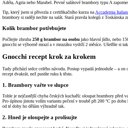
Adéla, Agria nebo Marabel. Pevné salátové brambory typu A zapomeň
Tip, který jsem si přivezla z certifikačního kurzu na
Accademia Italian
brambory si raději nechte na salát. Stará pravda kolegů z Toskánska z
Kolik brambor potřebujete
Počítejte zhruba
250 g brambor na osobu
jako hlavní jídlo, nebo 1
gnocchi se výborně mrazí a v mrazáku vydrží 2 měsíce. Ušetříte si tak
Gnocchi recept krok za krokem
Tady přichází srdce celého návodu. Postup vypadá jednoduše – a on o
recept dvakrát, než pustíte ruku k těstu.
1. Brambory vařte ve slupce
Tohle je nejčastější chyba českých kuchařů: oloupat brambory před v
Pro úplnou jistotu volím variantu pečení v troubě při 200 °C po dobu 
od té doby ho dělám výhradně tak.
2. Hned je oloupejte a prolisujte