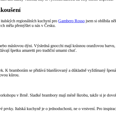
zkoušení
 italských regionálních kuchyní pro
Gambero Rosso
jsem si oblíbila ně
bych měla přemýšlet u nás v Česku.
o máslovou dýni. Výsledná gnocchi mají krásnou oranžovou barvu, sa
ají špetku amaretti pro tradiční umami chuť.
vrtek. K bramborám se přidává blanšírovaný a důkladně vyždímaný špenát
novou kůrou.
rkshopu v Brně. Sladké brambory mají méně škrobu, takže si je dovolí
vé prvky. Italská kuchyně je o jednoduchosti, ne o vrstvení. Pro inspir