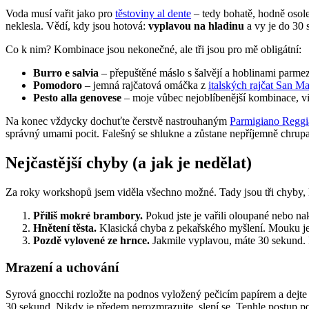
Voda musí vařit jako pro
těstoviny al dente
– tedy bohatě, hodně osole
neklesla. Vědí, kdy jsou hotová:
vyplavou na hladinu
a vy je do 30
Co k nim? Kombinace jsou nekonečné, ale tři jsou pro mě obligátní:
Burro e salvia
– přepuštěné máslo s šalvějí a hoblinami parmez
Pomodoro
– jemná rajčatová omáčka z
italských rajčat San M
Pesto alla genovese
– moje vůbec nejoblíbenější kombinace, v
Na konec vždycky dochuťte čerstvě nastrouhaným
Parmigiano Regg
správný umami pocit. Falešný se shlukne a zůstane nepříjemně chrup
Nejčastější chyby (a jak je nedělat)
Za roky workshopů jsem viděla všechno možné. Tady jsou tři chyby, 
Příliš mokré brambory.
Pokud jste je vařili oloupané nebo na
Hnětení těsta.
Klasická chyba z pekařského myšlení. Mouku je
Pozdě vylovené ze hrnce.
Jakmile vyplavou, máte 30 sekund. P
Mrazení a uchování
Syrová gnocchi rozložte na podnos vyložený pečicím papírem a dejte 
30 sekund. Nikdy je předem nerozmrazujte, slepí se. Tenhle postup 