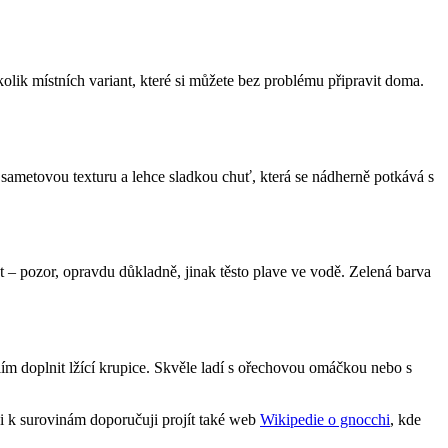
kolik místních variant, které si můžete bez problému připravit doma.
metovou texturu a lehce sladkou chuť, která se nádherně potkává s
 – pozor, opravdu důkladně, jinak těsto plave ve vodě. Zelená barva
m doplnit lžící krupice. Skvěle ladí s ořechovou omáčkou nebo s
aci k surovinám doporučuji projít také web
Wikipedie o gnocchi
, kde