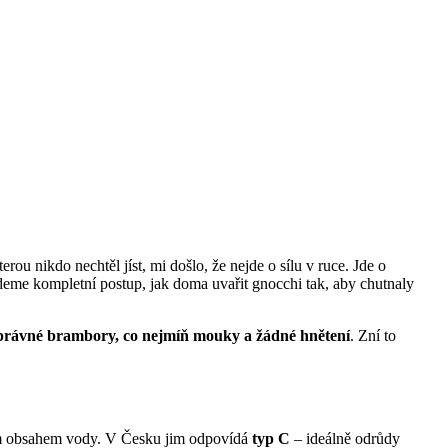
rou nikdo nechtěl jíst, mi došlo, že nejde o sílu v ruce. Jde o
jdeme kompletní postup, jak doma uvařit gnocchi tak, aby chutnaly
právné brambory, co nejmíň mouky a žádné hnětení
. Zní to
m obsahem vody. V Česku jim odpovídá
typ C
– ideálně odrůdy