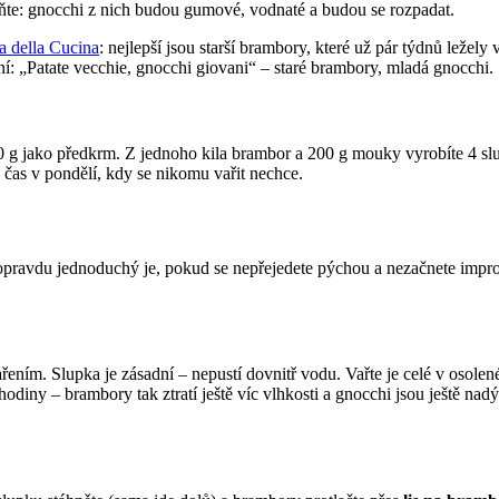
te: gnocchi z nich budou gumové, vodnaté a budou se rozpadat.
a della Cucina
: nejlepší jsou starší brambory, které už pár týdnů ležel
ní: „Patate vecchie, gnocchi giovani“ – staré brambory, mladá gnocchi.
50 g jako předkrm. Z jednoho kila brambor a 200 g mouky vyrobíte 4 
 čas v pondělí, kdy se nikomu vařit nechce.
pravdu jednoduchý je, pokud se nepřejedete pýchou a nezačnete improv
ařením. Slupka je zásadní – nepustí dovnitř vodu. Vařte je celé v oso
hodiny – brambory tak ztratí ještě víc vlhkosti a gnocchi jsou ještě nad