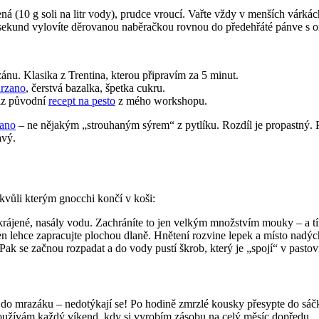
ná (10 g soli na litr vody), prudce vroucí. Vařte vždy v menších várkác
 sekund vylovíte děrovanou naběračkou rovnou do předehřáté pánve s 
ánu. Klasika z Trentina, kterou připravím za 5 minut.
arzano
, čerstvá bazalka, špetka cukru.
iz původní
recept na pesto
z mého workshopu.
iano
– ne nějakým „strouhaným sýrem“ z pytlíku. Rozdíl je propastný.
avý.
kvůli kterým gnocchi končí v koši:
krájené, nasály vodu. Zachráníte to jen velkým množstvím mouky – a tím 
n lehce zapracujte plochou dlaně. Hnětení rozvine lepek a místo nad
ak se začnou rozpadat a do vody pustí škrob, který je „spojí“ v pastov
do mrazáku – nedotýkají se! Po hodině zmrzlé kousky přesypte do sáčk
používám každý víkend, kdy si vyrobím zásobu na celý měsíc dopředu.