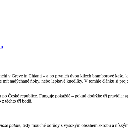
ianchi v Greve in Chianti – a po prvních dvou kilech bramborové kaše, kte
ete mít nadýchané ňoky, nebo lepkavé knedlíky. V tomhle článku si pro
u po České republice. Funguje pokaždé – pokud dodržíte tři pravidla:
s
z těchto tří bodů.
inose patate
, tedy moučné odrůdy s vysokým obsahem škrobu a nízký