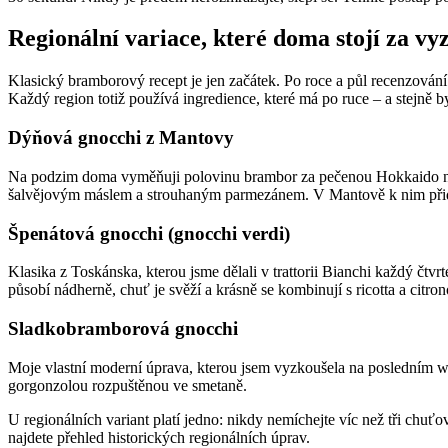
Regionální variace, které doma stojí za vy
Klasický bramborový recept je jen začátek. Po roce a půl recenzování
Každý region totiž používá ingredience, které má po ruce – a stejně 
Dýňová gnocchi z Mantovy
Na podzim doma vyměňuji polovinu brambor za pečenou Hokkaido neb
šalvějovým máslem a strouhaným parmezánem. V Mantově k nim přidáv
Špenátová gnocchi (gnocchi verdi)
Klasika z Toskánska, kterou jsme dělali v trattorii Bianchi každý čt
působí nádherně, chuť je svěží a krásně se kombinují s ricotta a citro
Sladkobramborová gnocchi
Moje vlastní moderní úprava, kterou jsem vyzkoušela na posledním wo
gorgonzolou rozpuštěnou ve smetaně.
U regionálních variant platí jedno: nikdy nemíchejte víc než tři chuťo
najdete přehled historických regionálních úprav.