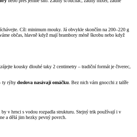
bory
nebo přes jemné síto. Žádný šťouchač, žádný mixér, žádné
míchávejte. Cíl: minimum mouky. Já obvykle skončím na 200–220 g
idáváme občas, hlavně když mají brambory méně škrobu nebo když
ájejte kousky dlouhé taky 2 centimetry – tradiční formát je čtverec,
– ty rýhy
doslova nasávají omáčku
. Bez nich vám gnocchi z talíře
 v hrnci s vodou rozpadla strukturu. Stejný trik používají i v
skne a dělá jim hezky pevný povrch.