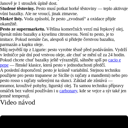
Janově je 1 stroužek úplně dost.
Studené těstoviny.
Pesto musí potkat horké těstoviny — teplo aktivuje
vůni bazalky. Ale ne vroucí, jinak ztmavne.
Mokré listy.
Voda způsobí, že pesto „zvodnatí“ a oxidace přijde
okamžitě.
Pesto ze supermarketu.
Většina komerčních verzí má řepkový olej,
špenát místo bazalky a kyselinu citronovou. Není to pesto, je to
imitace. Pokud nemáte čas, alespoň si přidejte čerstvou bazalku,
parmazán a kapku oleje.
Můj největší tip z Ligurie: pesto vyrobte těsně před podáváním. Vydrží
v ledničce pár dní pod vrstvou oleje, ale chuť se mění už za 24 hodin.
Pokud chcete chuť bazalky ještě výraznější, sáhněte spíš po
cacio e
pepe
— římské klasice, která pesto v jednoduchosti předčí.
A poslední doporučení: pesto je krásně variabilní. Stejnou techniku
použijete pro pesto trapanese ze Sicílie (s rajčaty a mandlemi) nebo pro
pesto rosso s rajčaty sušenými na slunci. Základ ale zůstává —
mramor, krouživé pohyby, ligurský olej. Tu samou techniku přípravy
omáček bez vaření používám i u
carbonary
, kde se vejce a sýr také jen
jemně temperují.
Video návod