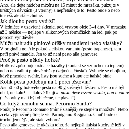
Ano, ale dejte nádobu mixéru na 15 minut do mrazáku, pulzujte v
krátkých dávkách (3 vteřiny) a nepřehánějte to. Pesto bude o něco
tmavší, ale stále chutné.
Jak dlouho pesto vydrží?
V ledničce v uzavřené sklenici pod vrstvou oleje 3–4 dny. V mrazáku
až 3 měsíce — nejlépe v silikonových formičkách na led, pak po
porcích vyndáváte.
Můžu nahradit piniové oříšky mandlemi nebo vlašáky?
V originálu ne. Ale pokud sicilskou variantu (pesto trapanese), tam
patří právě mandle. Jen to už není pesto alla genovese.
Proč je pesto někdy hořké?
Hořkost způsobuje oxidace bazalky (kontakt se vzduchem a teplem)
nebo nekvalitní piniové oříšky (zejména čínské). Vyhnete se obojímu,
když pracujete rychle, listy jsou suché a kupujete italské pinie.
Kolik pesta potřebuji na 1 porci těstovin?
Asi 50–60 g hotového pesta na 90 g sušených těstovin. Pesto má být
obal, ne kaluž — Italové říkají
la pasta deve essere vestita, non nuotare
(„těstoviny mají být oblečené, ne plavat“).
Co když nemohu sehnat Pecorino Sardo?
Použijte Pecorino Romano (mírně slanější) ve stejném množství. Nebo
zcela výjimečně přidejte víc Parmigiano Reggiano. Chuť bude o
trochu jemnější, ale stále výborná.
Pesto alla genovese je ukázka toho, že nejlepší italská kuchyně leží v