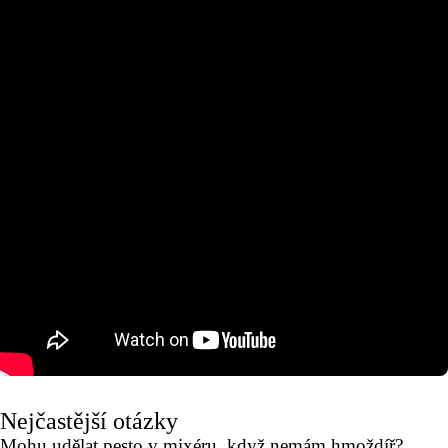
Nejčastější otázky
Mohu udělat pesto v mixéru, když nemám hmoždíř?