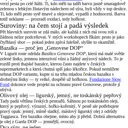
verzí pesta po celé Itálii. Ti, kdo měli na talíři barvu jasně smaragdově
zelenou s lehkým žlutavým nádechem od sýra, byli vždy v top desítce.
Ti, kdo měli pesto sytě tmavé a olejovaté, vypadli z hodnocení. Barva
totiž neklame — prozradí oxidaci, tedy hořkost.
Suroviny: na čem stojí a padá výsledek
Pět hlavních surovin se zdá málo, ale každá z nich má svou roli a
žádnou nelze podceňovat. V mých workshopech říkám: pesto je jako
čtyřhlasý sbor — pokud jeden zpívá falešně, slyšíte to okamžitě.
Bazalka — proč jen „Genovese DOP“
V Ligurii roste odrůda
Basilico Genovese DOP
, která má malé světle
zelené lístky, jemnou intenzivní vůni a žádný anýzový nádech. To je
rozdíl proti thajské bazalce, kterou často najdete v českých
supermarketech a která chutná spíš jako lékořice. Pokud nemůžete
sehnat DOP variantu, kupte si na trhu mladou českou bazalku s
drobnými lístky — ty velké, dospělé už hořknou.
Fondazione Slow
Food
dokonce vede projekt na ochranu pravé Genovese, protože jí
ubývá.
Olivový olej — ligurský, jemný, ne toskánský pepřový
Tady padá většina českých pestoařů. Sáhnou po toskánském oleji,
který je pepřový, výrazný, hořko-kořenitý. V pestě ale potřebujete
pravý opak: jemný, mírně sladký, máslový ligurský olej z odrůdy
Taggiasca. Ten bazalku obejme, místo aby ji přebil. Dobrá alternativa
je olej z Garda DOP — jemnější, ovocný.
Dva sýry, ne jeden