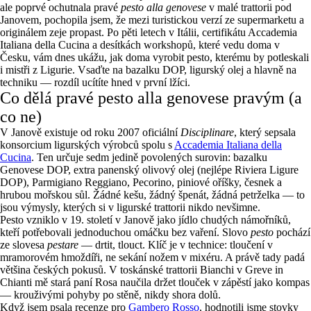
ale poprvé ochutnala pravé
pesto alla genovese
v malé trattorii pod
Janovem, pochopila jsem, že mezi turistickou verzí ze supermarketu a
originálem zeje propast. Po pěti letech v Itálii, certifikátu Accademia
Italiana della Cucina a desítkách workshopů, které vedu doma v
Česku, vám dnes ukážu, jak doma vyrobit pesto, kterému by potleskali
i mistři z Ligurie. Vsaďte na bazalku DOP, ligurský olej a hlavně na
techniku — rozdíl ucítíte hned v první lžíci.
Co dělá pravé pesto alla genovese pravým (a
co ne)
V Janově existuje od roku 2007 oficiální
Disciplinare
, který sepsala
konsorcium ligurských výrobců spolu s
Accademia Italiana della
Cucina
. Ten určuje sedm jedině povolených surovin: bazalku
Genovese DOP, extra panenský olivový olej (nejlépe Riviera Ligure
DOP), Parmigiano Reggiano, Pecorino, piniové oříšky, česnek a
hrubou mořskou sůl. Žádné kešu, žádný špenát, žádná petrželka — to
jsou výmysly, kterých si v ligurské trattorii nikdo nevšimne.
Pesto vzniklo v 19. století v Janově jako jídlo chudých námořníků,
kteří potřebovali jednoduchou omáčku bez vaření. Slovo
pesto
pochází
ze slovesa
pestare
— drtit, tlouct. Klíč je v technice: tloučení v
mramorovém hmoždíři, ne sekání nožem v mixéru. A právě tady padá
většina českých pokusů. V toskánské trattorii Bianchi v Greve in
Chianti mě stará paní Rosa naučila držet tlouček v zápěstí jako kompas
— krouživými pohyby po stěně, nikdy shora dolů.
Když jsem psala recenze pro
Gambero Rosso
, hodnotili jsme stovky