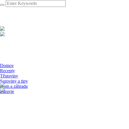
Domov
Recepty
Těstoviny
Suroviny a tipy
Dom a záhrada
Zdravie