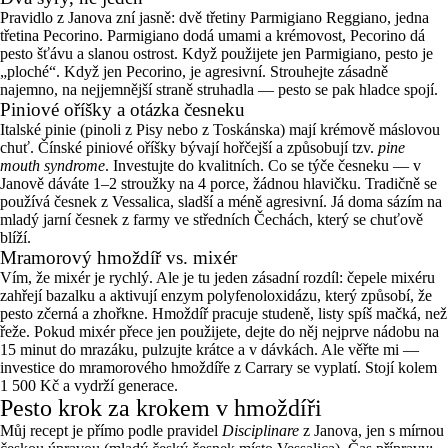
Pravidlo z Janova zní jasně: dvě třetiny Parmigiano Reggiano, jedna
třetina Pecorino. Parmigiano dodá umami a krémovost, Pecorino dá
pesto šťávu a slanou ostrost. Když použijete jen Parmigiano, pesto je
„ploché“. Když jen Pecorino, je agresivní. Strouhejte zásadně
najemno, na nejjemnější straně struhadla — pesto se pak hladce spojí.
Piniové oříšky a otázka česneku
Italské pinie (pinoli z Pisy nebo z Toskánska) mají krémově máslovou
chuť. Čínské piniové oříšky bývají hořčejší a způsobují tzv.
pine
mouth syndrome
. Investujte do kvalitních. Co se týče česneku — v
Janově dáváte 1–2 stroužky na 4 porce, žádnou hlavičku. Tradičně se
používá česnek z Vessalica, sladší a méně agresivní. Já doma sázím na
mladý jarní česnek z farmy ve středních Čechách, který se chuťově
blíží.
Mramorový hmoždíř vs. mixér
Vím, že mixér je rychlý. Ale je tu jeden zásadní rozdíl: čepele mixéru
zahřejí bazalku a aktivují enzym polyfenoloxidázu, který způsobí, že
pesto zčerná a zhořkne. Hmoždíř pracuje studeně, listy spíš mačká, než
řeže. Pokud mixér přece jen použijete, dejte do něj nejprve nádobu na
15 minut do mrazáku, pulzujte krátce a v dávkách. Ale věřte mi —
investice do mramorového hmoždíře z Carrary se vyplatí. Stojí kolem
1 500 Kč a vydrží generace.
Pesto krok za krokem v hmoždíři
Můj recept je přímo podle pravidel
Disciplinare
z Janova, jen s mírnou