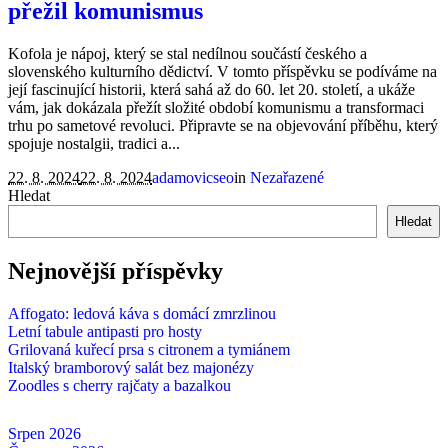
přežil komunismus
Kofola je nápoj, který se stal nedílnou součástí českého a
slovenského kulturního dědictví. V tomto příspěvku se podíváme na
její fascinující historii, která sahá až do 60. let 20. století, a ukáže
vám, jak dokázala přežít složité období komunismu a transformaci
trhu po sametové revoluci. Připravte se na objevování příběhu, který
spojuje nostalgii, tradici a...
22. 8. 2024
22. 8. 2024
adamovicseo
in
Nezařazené
Hledat
Hledat
Nejnovější příspěvky
Affogato: ledová káva s domácí zmrzlinou
Letní tabule antipasti pro hosty
Grilovaná kuřecí prsa s citronem a tymiánem
Italský bramborový salát bez majonézy
Zoodles s cherry rajčaty a bazalkou
Srpen 2026