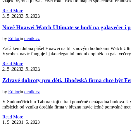
vlajek, výroba jí trvala čtvrt roku. Řekl to majitel společnosti Franti
Read More
3. 5. 2023
3. 5. 2023
Nové Huawei Watch Ultimate se hodí na galavečer i 
by
Editor
in
denik.cz
Začátkem dubna přišel Huawei na trh s novým hodinkami Watch Ultima
Výrobek navíc funguje i jako elegantní módní doplněk na gala večery 
Read More
2. 5. 2023
2. 5. 2023
Zdravé dobroty pro děti. Jihočeská firma chce být Fe
by
Editor
in
denik.cz
V Sudoměřicích u Tábora stojí u trati poměrně nenápadná budova. Uvni
měsících od vzniku dosáhla firma v březnu navíc jedné pomyslné mety
Read More
1. 5. 2023
1. 5. 2023