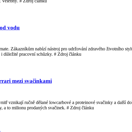
šek Velebný. # Zdroj článku
pod vodu
te. Zákazníkům nabízí nástroj pro udržování zdravého životního stylu
i důležité pracovní schůzky. # Zdroj článku
rrari mezi svačinkami
tř vznikají ručně dělané lowcarbové a proteinové svačinky a další dob
, a to milionu prodaných svačinek. # Zdroj článku