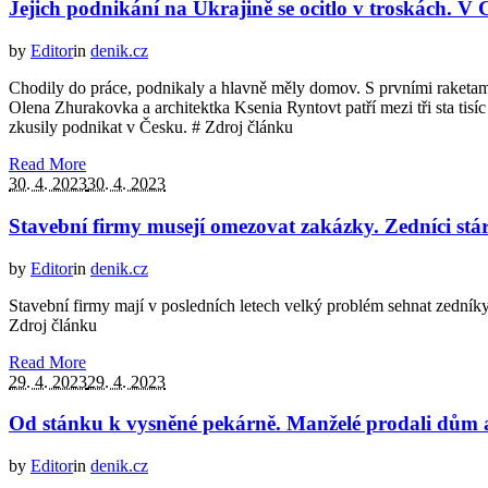
Jejich podnikání na Ukrajině se ocitlo v troskách. V 
by
Editor
in
denik.cz
Chodily do práce, podnikaly a hlavně měly domov. S prvními raketami
Olena Zhurakovka a architektka Ksenia Ryntovt patří mezi tři sta tisí
zkusily podnikat v Česku. # Zdroj článku
Read More
30. 4. 2023
30. 4. 2023
Stavební firmy musejí omezovat zakázky. Zedníci stá
by
Editor
in
denik.cz
Stavební firmy mají v posledních letech velký problém sehnat zedníky
Zdroj článku
Read More
29. 4. 2023
29. 4. 2023
Od stánku k vysněné pekárně. Manželé prodali dům a 
by
Editor
in
denik.cz