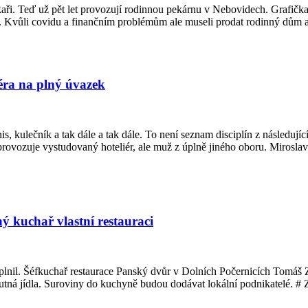
kaři. Teď už pět let provozují rodinnou pekárnu v Nebovidech. Grafičk
 Kvůli covidu a finančním problémům ale museli prodat rodinný dům a t
éra na plný úvazek
enis, kulečník a tak dále a tak dále. To není seznam disciplín z následu
vozuje vystudovaný hoteliér, ale muž z úplně jiného oboru. Miroslav 
ý kuchař vlastní restauraci
 splnil. Šéfkuchař restaurace Panský dvůr v Dolních Počernicích Tomáš
utná jídla. Suroviny do kuchyně budou dodávat lokální podnikatelé. # 