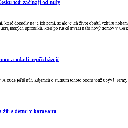
Česku teď začínají od nuly
, které dopadly na jejich zemi, se ale jejich život obrátil vzhůru no
c ukrajinských uprchlíků, kteří po ruské invazi našli nový domov v Čes
rnou a mladí nepřicházejí
. A bude ještě hůř. Zájemců o studium tohoto oboru totiž ubývá. Firmy
žili s dětmi v karavanu