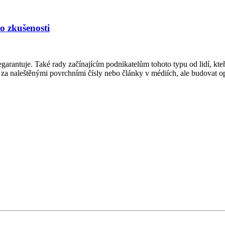
 o zkušenosti
arantuje. Také rady začínajícím podnikatelům tohoto typu od lidí, kte
en za naleštěnými povrchními čísly nebo články v médiích, ale budovat o