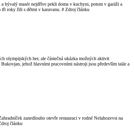
a a bývalý masér nejdříve pekli doma v kuchyni, potom v garáži a
ři roky žili s dětmi v karavanu. # Zdroj článku
jících olympijských her, ale částečná ukázka možných aktivit
Bukovjan, jehož hlavními pracovními nástroji jsou především talár a
 Zahradníček zanedlouho otevře restauraci v rodné Nelahozevsi na
Zdroj článku