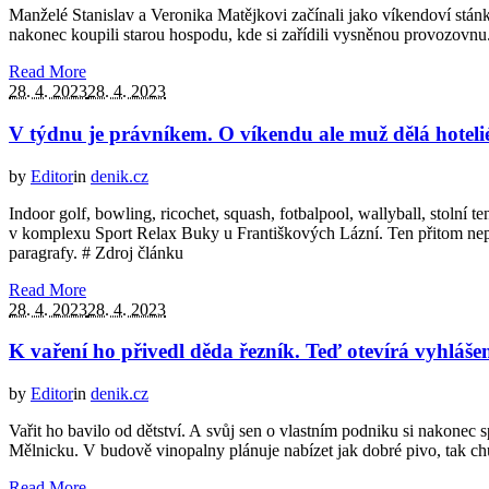
Manželé Stanislav a Veronika Matějkovi začínali jako víkendoví stán
nakonec koupili starou hospodu, kde si zařídili vysněnou provozovnu.
Read More
28. 4. 2023
28. 4. 2023
V týdnu je právníkem. O víkendu ale muž dělá hoteli
by
Editor
in
denik.cz
Indoor golf, bowling, ricochet, squash, fotbalpool, wallyball, stolní t
v komplexu Sport Relax Buky u Františkových Lázní. Ten přitom nepro
paragrafy. # Zdroj článku
Read More
28. 4. 2023
28. 4. 2023
K vaření ho přivedl děda řezník. Teď otevírá vyhlášen
by
Editor
in
denik.cz
Vařit ho bavilo od dětství. A svůj sen o vlastním podniku si nakonec
Mělnicku. V budově vinopalny plánuje nabízet jak dobré pivo, tak ch
Read More