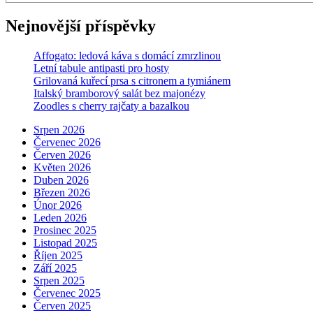
Nejnovější příspěvky
Affogato: ledová káva s domácí zmrzlinou
Letní tabule antipasti pro hosty
Grilovaná kuřecí prsa s citronem a tymiánem
Italský bramborový salát bez majonézy
Zoodles s cherry rajčaty a bazalkou
Srpen 2026
Červenec 2026
Červen 2026
Květen 2026
Duben 2026
Březen 2026
Únor 2026
Leden 2026
Prosinec 2025
Listopad 2025
Říjen 2025
Září 2025
Srpen 2025
Červenec 2025
Červen 2025