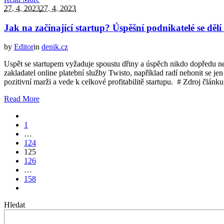
27. 4. 2023
27. 4. 2023
Jak na začínající startup? Úspěšní podnikatelé se dělí
by
Editor
in
denik.cz
Uspět se startupem vyžaduje spoustu dřiny a úspěch nikdo dopředu neg
zakladatel online platební služby Twisto, například radí nehonit se j
pozitivní marži a vede k celkové profitabilitě startupu. # Zdroj článku
Read More
1
…
124
125
126
…
158
Hledat