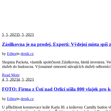
5. 5. 2023
5. 5. 2023
Zásilkovna je na prodej. Experti: Výdejní místa spíš 
by
Editor
in
denik.cz
Skupina Packeta, vlastník společnosti Zásilkovna, hledá investora.
služeb do budoucna. Významné omezení stávajících služeb odborníci 
Read More
4. 5. 2023
4. 5. 2023
FOTO: Firma z Ústí nad Orlicí ušila 800 vlajek pro k
by
Editor
in
denik.cz
U příležitosti korunovace krále Karla III. a královny Camilly budou 