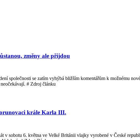
zůstanou, změny ale přijdou
 Vedení společnosti se zatím vyhýbá bližším komentářům k možnému nov
neočekávají. # Zdroj článku
orunovaci krále Karla III.
vlát v sobotu 6. května ve Velké Británii vlajky vyrobené v České repub