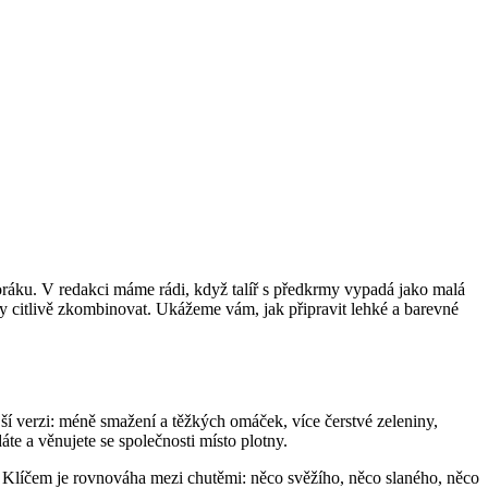
oráku. V redakci máme rádi, když talíř s předkrmy vypadá jako malá
viny citlivě zkombinovat. Ukážeme vám, jak připravit lehké a barevné
ější verzi: méně smažení a těžkých omáček, více čerstvé zeleniny,
áte a věnujete se společnosti místo plotny.
íží. Klíčem je rovnováha mezi chutěmi: něco svěžího, něco slaného, něco