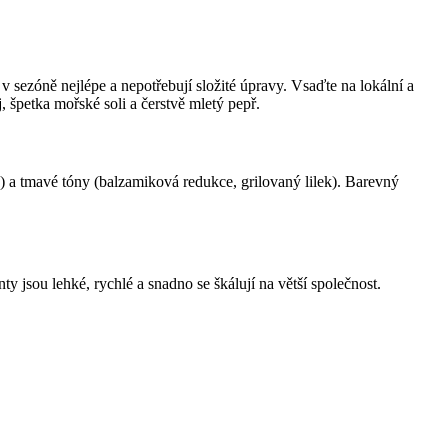
jí v sezóně nejlépe a nepotřebují složité úpravy. Vsaďte na lokální a
 špetka mořské soli a čerstvě mletý pepř.
otta) a tmavé tóny (balzamiková redukce, grilovaný lilek). Barevný
ty jsou lehké, rychlé a snadno se škálují na větší společnost.