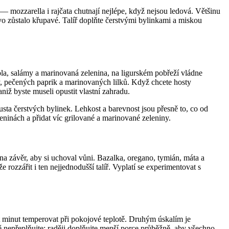
 — mozzarella i rajčata chutnají nejlépe, když nejsou ledová. Většinu
ivo zůstalo křupavé. Talíř doplňte čerstvými bylinkami a miskou
la, salámy a marinovaná zelenina, na ligurském pobřeží vládne
aty, pečených paprik a marinovaných lilků. Když chcete hosty
niž byste museli opustit vlastní zahradu.
ousta čerstvých bylinek. Lehkost a barevnost jsou přesně to, co od
zeninách a přidat víc grilované a marinované zeleniny.
 na závěr, aby si uchoval vůni. Bazalka, oregano, tymián, máta a
ozzářit i ten nejjednodušší talíř. Vyplatí se experimentovat s
cet minut temperovat při pokojové teplotě. Druhým úskalím je
ně nepřeplňujte; raději doplňujte menší porce průběžně, aby všechno