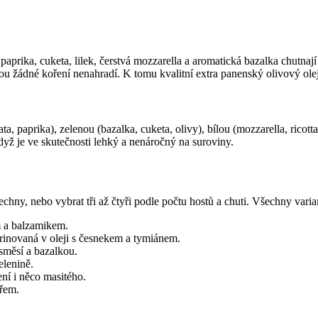
ká paprika, cuketa, lilek, čerstvá mozzarella a aromatická bazalka chutna
u žádné koření nenahradí. K tomu kvalitní extra panenský olivový olej,
jčata, paprika), zelenou (bazalka, cuketa, olivy), bílou (mozzarella, ric
když je ve skutečnosti lehký a nenáročný na suroviny.
echny, nebo vybrat tři až čtyři podle počtu hostů a chuti. Všechny varian
m a balzamikem.
rinovaná v oleji s česnekem a tymiánem.
směsí a bazalkou.
elenině.
ní i něco masitého.
ířem.