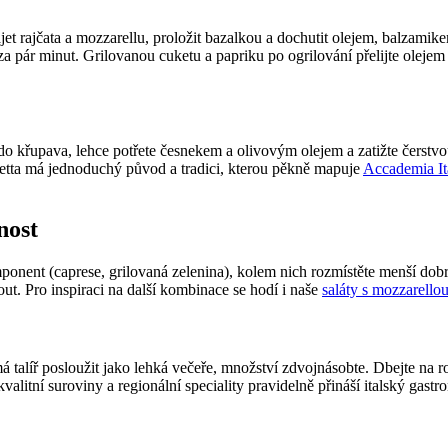
jet rajčata a mozzarellu, proložit bazalkou a dochutit olejem, balzamike
za pár minut. Grilovanou cuketu a papriku po ogrilování přelijte oleje
 do křupava, lehce potřete česnekem a olivovým olejem a zatižte čerstv
chetta má jednoduchý původ a tradici, kterou pěkně mapuje
Accademia It
nost
mponent (caprese, grilovaná zelenina), kolem nich rozmístěte menší dob
t. Pro inspiraci na další kombinace se hodí i naše
saláty s mozzarello
á talíř posloužit jako lehká večeře, množství zdvojnásobte. Dbejte n
valitní suroviny a regionální speciality pravidelně přináší italský gast