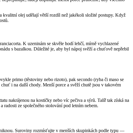
alitní olej udělají větší rozdíl než jakékoli složité postupy. Když
ostů.
ranciacorta. K uzeninám se skvěle hodí lehčí, mírně vychlazené
nádu s bazalkou. Důležité je, aby byl nápoj svěží a chuťově nepřebil
vykle primo (těstoviny nebo rizoto), pak secondo (ryba či maso se
i chuť i na další chody. Menší porce a svěží chutě jsou v takovém
tatu nakrájenou na kostičky nebo víc pečiva a sýrů. Talíř tak získá na
ení a radosti ze společného stolování pod letním nebem.
vyniknou. Suroviny rozmísťujte v menších skupinkách podle typu —