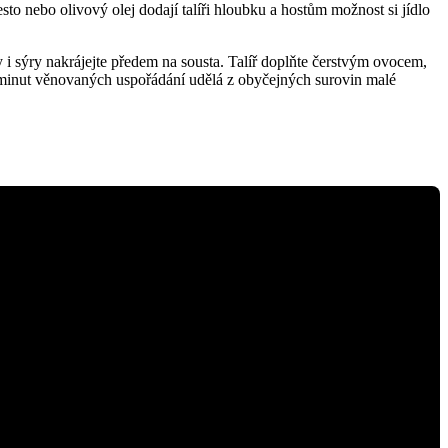
to nebo olivový olej dodají talíři hloubku a hostům možnost si jídlo
 i sýry nakrájejte předem na sousta. Talíř doplňte čerstvým ovocem,
r minut věnovaných uspořádání udělá z obyčejných surovin malé