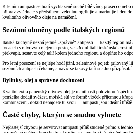
K letním antipasti se hodí vychlazené suché bílé víno, prosecco nebo n
příprav zvládnete s předstihem: zeleninu ogrilujte a marinujte i den 
kvalitního olivového oleje na namáčení.
Sezónní obměny podle italských regionů
Italská kuchyně nezná jediné „správné“ antipasti — každý region má 
focaccia s olivovým olejem a pesto, ve střední Itálii toskánské crost
překvapit, sestavte celý talíř kolem jednoho regionu a doplňte ho odpo
Pro letní posezení se nejlépe hodí jižní, zeleninové pojetí: grilovaný 
sezónních antipasti čekáme, a navíc se takový talíř snadno přizpůsobí 
Bylinky, olej a správné dochucení
Kvalitní extra panenský olivový olej je u antipasti polovinou úspěchu.
petrželka dodají svěžest, mořská sůl ve formě vloček příjemnou křupav
kombinacemi, dokud nenajdete tu svou — antipasti jsou ideální hřišt
Časté chyby, kterým se snadno vyhnete
Nejčastější chybou je servírovat antipasti příliš studené přímo z ledn
rozmočené pečivo: bruschetty a krostíni sestavujte až těsně před podá