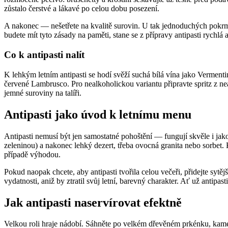
zůstalo čerstvé a lákavé po celou dobu posezení.
A nakonec — nešetřete na kvalitě surovin. U tak jednoduchých pokrmů s
budete mít tyto zásady na paměti, stane se z přípravy antipasti rychlá 
Co k antipasti nalít
K lehkým letním antipasti se hodí svěží suchá bílá vína jako Vermen
červené Lambrusco. Pro nealkoholickou variantu připravte spritz z ne
jemné suroviny na talíři.
Antipasti jako úvod k letnímu menu
Antipasti nemusí být jen samostatné pohoštění — fungují skvěle i jak
zeleninou) a nakonec lehký dezert, třeba ovocná granita nebo sorbet. 
případě výhodou.
Pokud naopak chcete, aby antipasti tvořila celou večeři, přidejte sytě
vydatnosti, aniž by ztratil svůj letní, barevný charakter. Ať už antipa
Jak antipasti naservírovat efektně
Velkou roli hraje nádobí. Sáhněte po velkém dřevěném prkénku, kame