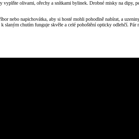
 vyplňte olivami, ořechy a snítkami bylinek. Drobné misky na dipy, pes
říbor nebo napichovátka, aby si hosté mohli pohodlně nabírat, a uzeniny
 k slaným chutím funguje skvěle a celé pohoštění opticky odlehčí. Pá