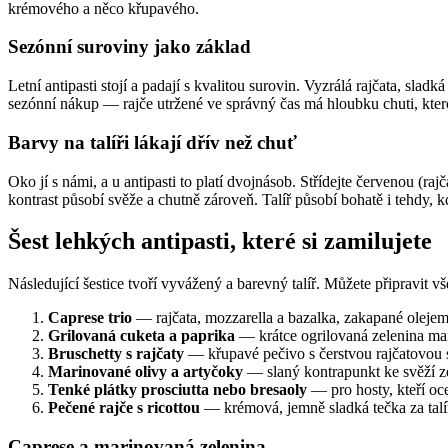
krémového a něco křupavého.
Sezónní suroviny jako základ
Letní antipasti stojí a padají s kvalitou surovin. Vyzrálá rajčata, slad
sezónní nákup — rajče utržené ve správný čas má hloubku chuti, ktero
Barvy na talíři lákají dřív než chuť
Oko jí s námi, a u antipasti to platí dvojnásob. Střídejte červenou (ra
kontrast působí svěže a chutně zároveň. Talíř působí bohatě i tehdy, 
Šest lehkých antipasti, které si zamilujete
Následující šestice tvoří vyvážený a barevný talíř. Můžete připravit vš
Caprese trio
— rajčata, mozzarella a bazalka, zakapané oleje
Grilovaná cuketa a paprika
— krátce ogrilovaná zelenina ma
Bruschetty s rajčaty
— křupavé pečivo s čerstvou rajčatovou 
Marinované olivy a artyčoky
— slaný kontrapunkt ke svěží z
Tenké plátky prosciutta nebo bresaoly
— pro hosty, kteří oce
Pečené rajče s ricottou
— krémová, jemně sladká tečka za tal
Caprese a marinovaná zelenina