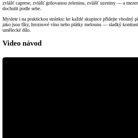
zvlášť caprese, zvlášť grilovanou zeleninu, zvlášť uzeniny — a mezery
dochutit podle sebe.
Myslete i na praktickou stránku: ke každé skupince přidejte vhodný p
jako jsou fíky, hroznové víno nebo plátky melounu — sladký kontrast
umělecké dílo.
Video návod