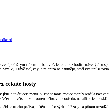
posezení pod širým nebem — barevně, lehce a bez hodin strávených u sp
ě bazalky. Právě teď, kdy je zelenina nejchutnější, stačí kvalitní suro
yž čekáte hosty
k jídlu a uvést celé menu. V létě se tahle tradice mění v lehčí a barevn
ké řešení — většinu komponent připravíte dopředu, na talíř je jen posklád
 přidáte trochu pečiva, luštěnin nebo sýrů, talíř zasytí a přitom nezat