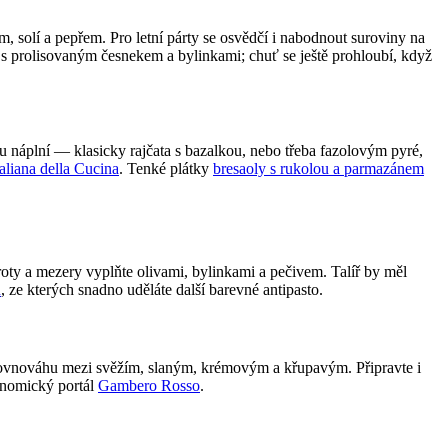
m, solí a pepřem. Pro letní párty se osvědčí i nabodnout suroviny na
m s prolisovaným česnekem a bylinkami; chuť se ještě prohloubí, když
ou náplní — klasicky rajčata s bazalkou, nebo třeba fazolovým pyré,
aliana della Cucina
. Tenké plátky
bresaoly s rukolou a parmazánem
roty a mezery vyplňte olivami, bylinkami a pečivem. Talíř by měl
u
, ze kterých snadno uděláte další barevné antipasto.
a rovnováhu mezi svěžím, slaným, krémovým a křupavým. Připravte i
ronomický portál
Gambero Rosso
.