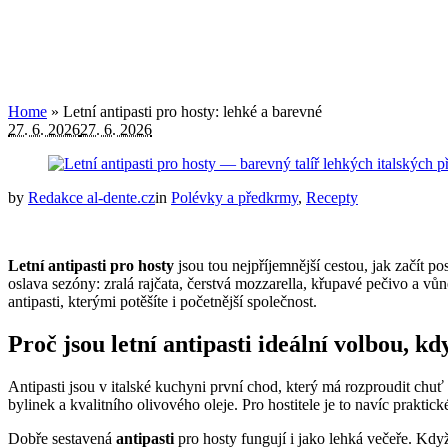
Home
»
Letní antipasti pro hosty: lehké a barevné
27. 6. 2026
27. 6. 2026
by
Redakce al-dente.cz
in
Polévky a předkrmy
,
Recepty
Letní antipasti pro hosty
jsou tou nejpříjemnější cestou, jak začít 
oslava sezóny: zralá rajčata, čerstvá mozzarella, křupavé pečivo a vůn
antipasti, kterými potěšíte i početnější společnost.
Proč jsou letní antipasti ideální volbou, kd
Antipasti jsou v italské kuchyni první chod, který má rozproudit chuť 
bylinek a kvalitního olivového oleje. Pro hostitele je to navíc praktic
Dobře sestavená
antipasti
pro hosty fungují i jako lehká večeře. Když