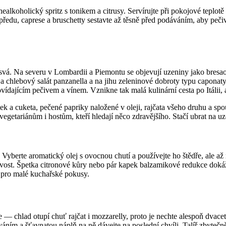
ealkoholický spritz s tonikem a citrusy. Servírujte při pokojové teplotě
dopředu, caprese a bruschetty sestavte až těsně před podáváním, aby peč
svá. Na severu v Lombardii a Piemontu se objevují uzeniny jako bresao
ini a chlebový salát panzanella a na jihu zeleninové dobroty typu capon
vídajícím pečivem a vínem. Vznikne tak malá kulinární cesta po Itálii, a
lilek a cuketa, pečené papriky naložené v oleji, rajčata všeho druhu a sp
vegetariánům i hostům, kteří hledají něco zdravějšího. Stačí ubrat na u
 Vyberte aromatický olej s ovocnou chutí a používejte ho štědře, ale až
ost. Špetka citronové kůry nebo pár kapek balzamikové redukce dokáže r
ě pro malé kuchařské pokusy.
ice — chlad otupí chuť rajčat i mozzarelly, proto je nechte alespoň dva
váním a šťavnatou náplň na ně dávejte na poslední chvíli. Talíř zbyteč