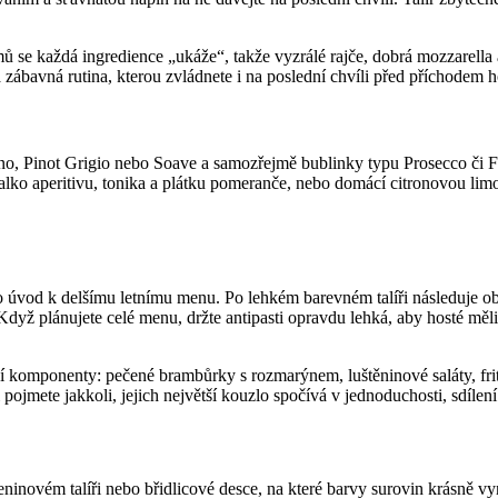
e každá ingredience „ukáže“, takže vyzrálé rajče, dobrá mozzarella a kv
a zábavná rutina, kterou zvládnete i na poslední chvíli před příchodem h
tino, Pinot Grigio nebo Soave a samozřejmě bublinky typu Prosecco či F
alko aperitivu, tonika a plátku pomeranče, nebo domácí citronovou limo
o úvod k delšímu letnímu menu. Po lehkém barevném talíři následuje ob
Když plánujete celé menu, držte antipasti opravdu lehká, aby hosté měl
jší komponenty: pečené brambůrky s rozmarýnem, luštěninové saláty, frit
sti pojmete jakkoli, jejich největší kouzlo spočívá v jednoduchosti, sdíl
ninovém talíři nebo břidlicové desce, na které barvy surovin krásně 