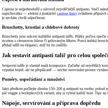
Caprese je nejjednodušší a zároveň nejvděčnější antipasto. Stačí nakrá
napichovátka — efektní a praktické
caprese špízy
zvládnete připravit 
je necháte chvíli odpočinout.
Bruschetty, krostíni a chlebové dobroty
Bruschetty jsou srdcem každého antipasti talíře. Plátky pečiva opečte
ricottou s citronovou kůrou či grilovaným lilkem. Pravá italská brus
přidají talíři na eleganci, aniž by ho zatížily.
Jak sestavit antipasti talíř pro celou společ
Sestavení talíře je vlastně malá kompozice. Začněte od největších ko
vypadat hojně, ale ne přeplácaně — nechte surovinám prostor vyniknou
Poměry, uspořádání a množství
Jako předkrm počítejte zhruba 150–200 g antipasti na osobu; pokud m
pár veggie a bezlepkových variant, aby si vybral každý host. Tipy na k
Nápoje, servírování a příprava dopředu