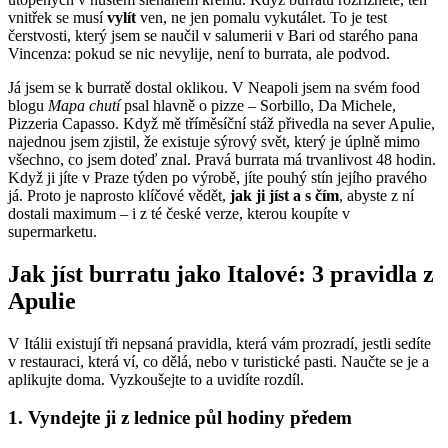
vnitřek se musí
vylít
ven, ne jen pomalu vykutálet. To je test
čerstvosti, který jsem se naučil v salumerii v Bari od starého pana
Vincenza: pokud se nic nevylije, není to burrata, ale podvod.
Já jsem se k burratě dostal oklikou. V Neapoli jsem na svém food
blogu
Mapa chutí
psal hlavně o pizze – Sorbillo, Da Michele,
Pizzeria Capasso. Když mě tříměsíční stáž přivedla na sever Apulie,
najednou jsem zjistil, že existuje sýrový svět, který je úplně mimo
všechno, co jsem doteď znal. Pravá burrata má trvanlivost 48 hodin.
Když ji jíte v Praze týden po výrobě, jíte pouhý stín jejího pravého
já. Proto je naprosto klíčové vědět,
jak ji jíst a s čím
, abyste z ní
dostali maximum – i z té české verze, kterou koupíte v
supermarketu.
Jak jíst burratu jako Italové: 3 pravidla z
Apulie
V Itálii existují tři nepsaná pravidla, která vám prozradí, jestli sedíte
v restauraci, která ví, co dělá, nebo v turistické pasti. Naučte se je a
aplikujte doma. Vyzkoušejte to a uvidíte rozdíl.
1. Vyndejte ji z lednice půl hodiny předem