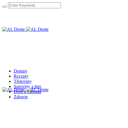
Domov
Recepty
Těstoviny
Suroviny a tipy
Dom a záhrada
Zdravie