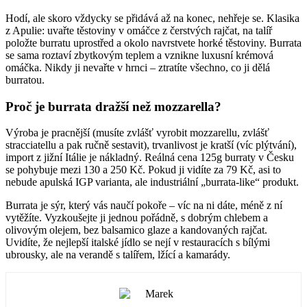
Hodí, ale skoro vždycky se přidává až na konec, nehřeje se. Klasika
z Apulie: uvařte těstoviny v omáčce z čerstvých rajčat, na talíř
položte burratu uprostřed a okolo navrstvete horké těstoviny. Burrata
se sama roztaví zbytkovým teplem a vznikne luxusní krémová
omáčka. Nikdy ji nevařte v hrnci – ztratíte všechno, co ji dělá
burratou.
Proč je burrata dražší než mozzarella?
Výroba je pracnější (musíte zvlášť vyrobit mozzarellu, zvlášť
stracciatellu a pak ručně sestavit), trvanlivost je kratší (víc plýtvání),
import z jižní Itálie je nákladný. Reálná cena 125g burraty v Česku
se pohybuje mezi 130 a 250 Kč. Pokud ji vidíte za 79 Kč, asi to
nebude apulská IGP varianta, ale industriální „burrata-like“ produkt.
Burrata je sýr, který vás naučí pokoře – víc na ni dáte, méně z ní
vytěžíte. Vyzkoušejte ji jednou pořádně, s dobrým chlebem a
olivovým olejem, bez balsamico glaze a kandovaných rajčat.
Uvidíte, že nejlepší italské jídlo se nejí v restauracích s bílými
ubrousky, ale na verandě s talířem, lžící a kamarády.