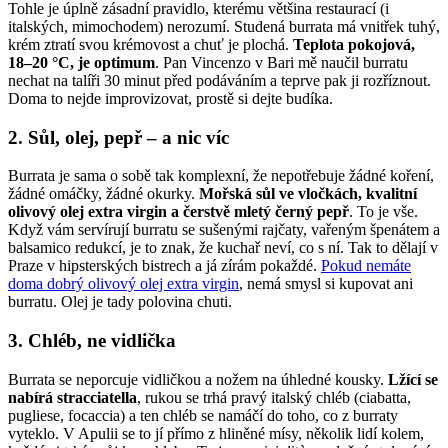
Tohle je úplně zásadní pravidlo, kterému většina restaurací (i
italských, mimochodem) nerozumí. Studená burrata má vnitřek tuhý,
krém ztratí svou krémovost a chuť je plochá.
Teplota pokojová,
18–20 °C, je optimum
. Pan Vincenzo v Bari mě naučil burratu
nechat na talíři 30 minut před podáváním a teprve pak ji rozříznout.
Doma to nejde improvizovat, prostě si dejte budíka.
2. Sůl, olej, pepř – a nic víc
Burrata je sama o sobě tak komplexní, že nepotřebuje žádné koření,
žádné omáčky, žádné okurky.
Mořská sůl ve vločkách, kvalitní
olivový olej extra virgin a čerstvě mletý černý pepř
. To je vše.
Když vám servírují burratu se sušenými rajčaty, vařeným špenátem a
balsamico redukcí, je to znak, že kuchař neví, co s ní. Tak to dělají v
Praze v hipsterských bistrech a já zírám pokaždé.
Pokud nemáte
doma dobrý olivový olej extra virgin
, nemá smysl si kupovat ani
burratu. Olej je tady polovina chuti.
3. Chléb, ne vidlička
Burrata se neporcuje vidličkou a nožem na úhledné kousky.
Lžící se
nabírá stracciatella
, rukou se trhá pravý italský chléb (ciabatta,
pugliese, focaccia) a ten chléb se namáčí do toho, co z burraty
vyteklo. V Apulii se to jí přímo z hliněné mísy, několik lidí kolem,