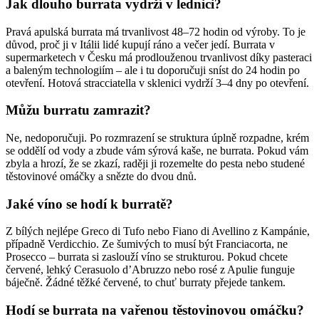
Jak dlouho burrata vydrží v lednici?
Pravá apulská burrata má trvanlivost 48–72 hodin od výroby. To je
důvod, proč ji v Itálii lidé kupují ráno a večer jedí. Burrata v
supermarketech v Česku má prodlouženou trvanlivost díky pasteraci
a baleným technologiím – ale i tu doporučuji sníst do 24 hodin po
otevření. Hotová stracciatella v sklenici vydrží 3–4 dny po otevření.
Můžu burratu zamrazit?
Ne, nedoporučuji. Po rozmrazení se struktura úplně rozpadne, krém
se oddělí od vody a zbude vám sýrová kaše, ne burrata. Pokud vám
zbyla a hrozí, že se zkazí, raději ji rozemelte do pesta nebo studené
těstovinové omáčky a snězte do dvou dnů.
Jaké víno se hodí k burratě?
Z bílých nejlépe Greco di Tufo nebo Fiano di Avellino z Kampánie,
případně Verdicchio. Ze šumivých to musí být Franciacorta, ne
Prosecco – burrata si zaslouží víno se strukturou. Pokud chcete
červené, lehký Cerasuolo d’Abruzzo nebo rosé z Apulie funguje
báječně. Žádné těžké červené, to chuť burraty přejede tankem.
Hodí se burrata na vařenou těstovinovou omáčku?