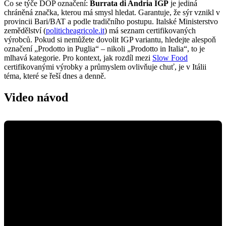
Co se týče DOP označení:
Burrata di Andria IGP
je jediná
chráněná značka, kterou má smysl hledat. Garantuje, že sýr vznikl v
provincii Bari/BAT a podle tradičního postupu. Italské Ministerstvo
zemědělství (
politicheagricole.it
) má seznam certifikovaných
výrobců. Pokud si nemůžete dovolit IGP variantu, hledejte alespoň
označení „Prodotto in Puglia“ – nikoli „Prodotto in Italia“, to je
mlhavá kategorie. Pro kontext, jak rozdíl mezi
Slow Food
certifikovanými výrobky a průmyslem ovlivňuje chuť, je v Itálii
téma, které se řeší dnes a denně.
Video návod