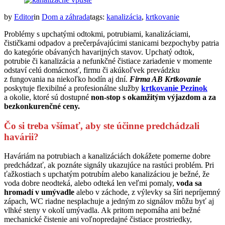
by
Editor
in
Dom a záhrada
tags:
kanalizácia
,
krtkovanie
Problémy s upchatými odtokmi, potrubiami, kanalizáciami,
čističkami odpadov a prečerpávajúcimi stanicami bezpochyby patria
do kategórie obávaných havarijných stavov. Upchatý odtok,
potrubie či kanalizácia a nefunkčné čistiace zariadenie v momente
odstaví celú domácnosť, firmu či akúkoľvek prevádzku
z fungovania na niekoľko hodín aj dní.
Firma AB Krtkovanie
poskytuje flexibilné a profesionálne služby
krtkovanie Pezinok
a okolie, ktoré sú dostupné
non-stop s okamžitým výjazdom a za
bezkonkurenčné ceny.
Čo si treba všímať, aby ste účinne predchádzali
havárii?
Haváriám na potrubiach a kanalizáciách dokážete pomerne dobre
predchádzať, ak poznáte signály ukazujúce na rastúci problém. Pri
ťažkostiach s upchatým potrubím alebo kanalizáciou je bežné, že
voda dobre neodteká, alebo odteká len veľmi pomaly,
voda sa
hromadí v umývadle
alebo v záchode, z výlevky sa šíri nepríjemný
zápach, WC riadne nesplachuje a jedným zo signálov môžu byť aj
vlhké steny v okolí umývadla. Ak pritom nepomáha ani bežné
mechanické čistenie ani voľnopredajné čistiace prostriedky,