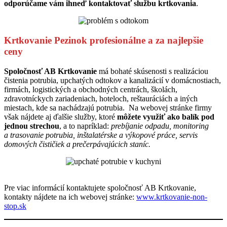
odporúčame vám ihneď
kontaktovať službu krtkovania
.
Krtkovanie Pezinok profesionálne a za najlepšie
ceny
Spoločnosť AB Krtkovanie
má bohaté skúsenosti s realizáciou
čistenia potrubia, upchatých odtokov a kanalizácií v domácnostiach,
firmách, logistických a obchodných centrách, školách,
zdravotníckych zariadeniach, hoteloch, reštauráciách a iných
miestach, kde sa nachádzajú potrubia. Na webovej stránke firmy
však nájdete aj ďalšie služby, ktoré
môžete využiť ako balík pod
jednou strechou
, a to napríklad:
prebíjanie odpadu, monitoring
a trasovanie potrubia, inštalatérske a výkopové práce, servis
domových čističiek a prečerpávajúcich staníc.
Pre viac informácií kontaktujete spoločnosť AB Krtkovanie,
kontakty nájdete na ich webovej stránke:
www.krtkovanie-non-
stop.sk