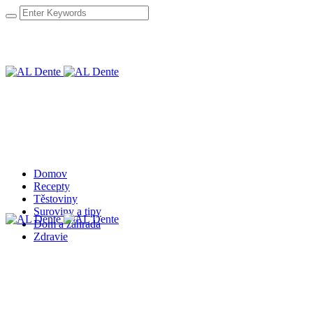
Domov
Recepty
Těstoviny
Suroviny a tipy
Dom a záhrada
Zdravie