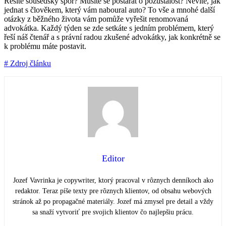
Řešíte sousedský spor? Musíte se postarat o pozůstalost? Nevíte, jak
jednat s člověkem, který vám naboural auto? To vše a mnohé další
otázky z běžného života vám pomůže vyřešit renomovaná
advokátka. Každý týden se zde setkáte s jedním problémem, který
řeší náš čtenář a s právní radou zkušené advokátky, jak konkrétně se
k problému máte postavit.
# Zdroj článku
Editor
Jozef Vavrinka je copywriter, ktorý pracoval v rôznych denníkoch ako
redaktor. Teraz píše texty pre rôznych klientov, od obsahu webových
stránok až po propagačné materiály. Jozef má zmysel pre detail a vždy
sa snaží vytvoriť pre svojich klientov čo najlepšiu prácu.