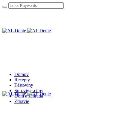
Domov
Recepty
Těstoviny
Suroviny a tipy
Dom a záhrada
Zdravie