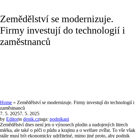
Zemědělství se modernizuje.
Firmy investují do technologií i
zaměstnanců
Home
»
Zemědělství se modernizuje. Firmy investují do technologií i
zaměstnanců
7. 5. 2025
7. 5. 2025
by
Editor
in
denik.cz
tags:
podnikani
Zemědělství dnes není jen o výnosech plodin a nadojených litrech
mléka, ale také o péči o půdu a krajinu a o welfare zvířat. To vše však
stále musí být ekonomicky udržitelné, mimo jiné proto, aby podnik