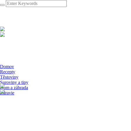
Domov
Recepty
Těstoviny
Suroviny a tipy
Dom a záhrada
Zdravie