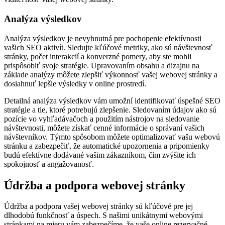
Analýza výsledkov
Analýza výsledkov je nevyhnutná pre pochopenie efektívnosti
vašich SEO aktivít. Sledujte kľúčové metriky, ako sú návštevnosť
stránky, počet interakcií a konverzné pomery, aby ste mohli
prispôsobiť svoje stratégie. Upravovaním obsahu a dizajnu na
základe analýzy môžete zlepšiť výkonnosť vašej webovej stránky a
dosiahnuť lepšie výsledky v online prostredí.
Detailná analýza výsledkov vám umožní identifikovať úspešné SEO
stratégie a tie, ktoré potrebujú zlepšenie. Sledovaním údajov ako sú
pozície vo vyhľadávačoch a použitím nástrojov na sledovanie
návštevnosti, môžete získať cenné informácie o správaní vašich
návštevníkov. Týmto spôsobom môžete optimalizovať vašu webovú
stránku a zabezpečiť, že automatické upozornenia a pripomienky
budú efektívne dodávané vašim zákazníkom, čím zvýšite ich
spokojnosť a angažovanosť.
Údržba a podpora webovej stránky
Údržba a podpora vašej webovej stránky sú kľúčové pre jej
dlhodobú funkčnosť a úspech. S našimi unikátnymi webovými
stránkami na mieru vám zabezpečíme, že vaše online rezervačné