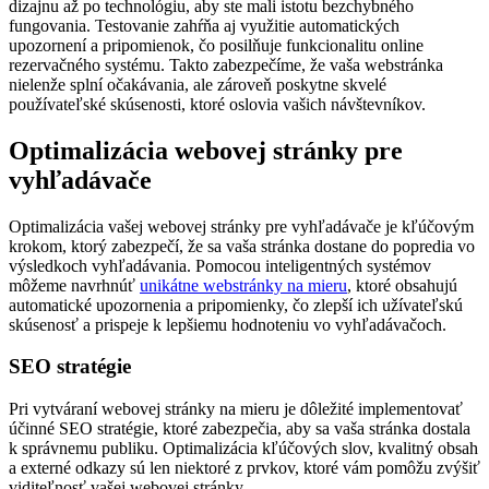
dizajnu až po technológiu, aby ste mali istotu bezchybného
fungovania. Testovanie zahŕňa aj využitie automatických
upozornení a pripomienok, čo posilňuje funkcionalitu online
rezervačného systému. Takto zabezpečíme, že vaša webstránka
nielenže splní očakávania, ale zároveň poskytne skvelé
používateľské skúsenosti, ktoré oslovia vašich návštevníkov.
Optimalizácia webovej stránky pre
vyhľadávače
Optimalizácia vašej webovej stránky pre vyhľadávače je kľúčovým
krokom, ktorý zabezpečí, že sa vaša stránka dostane do popredia vo
výsledkoch vyhľadávania. Pomocou inteligentných systémov
môžeme navrhnúť
unikátne webstránky na mieru
, ktoré obsahujú
automatické upozornenia a pripomienky, čo zlepší ich užívateľskú
skúsenosť a prispeje k lepšiemu hodnoteniu vo vyhľadávačoch.
SEO stratégie
Pri vytváraní webovej stránky na mieru je dôležité implementovať
účinné SEO stratégie, ktoré zabezpečia, aby sa vaša stránka dostala
k správnemu publiku. Optimalizácia kľúčových slov, kvalitný obsah
a externé odkazy sú len niektoré z prvkov, ktoré vám pomôžu zvýšiť
viditeľnosť vašej webovej stránky.