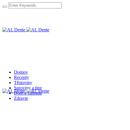
Domov
Recepty
Těstoviny
Suroviny a tipy
Dom a záhrada
Zdravie