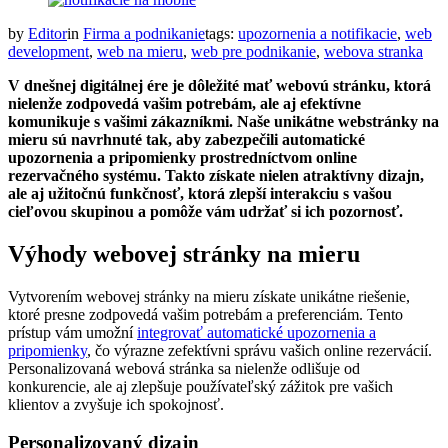
by
Editor
in
Firma a podnikanie
tags:
upozornenia a notifikacie
,
web
development
,
web na mieru
,
web pre podnikanie
,
webova stranka
V dnešnej digitálnej ére je dôležité mať webovú stránku, ktorá
nielenže zodpovedá vašim potrebám, ale aj efektívne
komunikuje s vašimi zákazníkmi. Naše unikátne webstránky na
mieru sú navrhnuté tak, aby zabezpečili automatické
upozornenia a pripomienky prostredníctvom online
rezervačného systému. Takto získate nielen atraktívny dizajn,
ale aj užitočnú funkčnosť, ktorá zlepší interakciu s vašou
cieľovou skupinou a pomôže vám udržať si ich pozornosť.
Výhody webovej stránky na mieru
Vytvorením webovej stránky na mieru získate unikátne riešenie,
ktoré presne zodpovedá vašim potrebám a preferenciám. Tento
prístup vám umožní
integrovať automatické upozornenia a
pripomienky
, čo výrazne zefektívni správu vašich online rezervácií.
Personalizovaná webová stránka sa nielenže odlišuje od
konkurencie, ale aj zlepšuje používateľský zážitok pre vašich
klientov a zvyšuje ich spokojnosť.
Personalizovaný dizajn