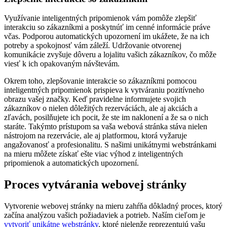
Využívanie inteligentných pripomienok vám pomôže zlepšiť
interakciu so zákazníkmi a poskytnúť im cenné informácie práve
včas. Podporou automatických upozornení im ukážete, že na ich
potreby a spokojnosť vám záleží. Udržovanie otvorenej
komunikácie zvyšuje dôveru a lojalitu vašich zákazníkov, čo môže
viesť k ich opakovaným návštevám.
Okrem toho, zlepšovanie interakcie so zákazníkmi pomocou
inteligentných pripomienok prispieva k vytváraniu pozitívneho
obrazu vašej značky. Keď pravidelne informujete svojich
zákazníkov o nielen dôležitých rezerváciách, ale aj akciách a
zľavách, posilňujete ich pocit, že ste im naklonení a že sa o nich
staráte. Takýmto prístupom sa vaša webová stránka stáva nielen
nástrojom na rezervácie, ale aj platformou, ktorá vyžaruje
angažovanosť a profesionalitu. S našimi unikátnymi webstránkami
na mieru môžete získať ešte viac výhod z inteligentných
pripomienok a automatických upozornení.
Proces vytvárania webovej stránky
Vytvorenie webovej stránky na mieru zahŕňa dôkladný proces, ktorý
začína analýzou vašich požiadaviek a potrieb. Naším cieľom je
vytvoriť unikátne webstránky
, ktoré nielenže reprezentujú vašu