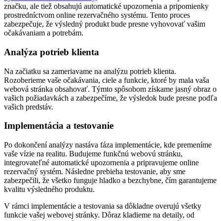
značku, ale tiež obsahujú automatické upozornenia a pripomienky
prostredníctvom online rezervačného systému. Tento proces
zabezpečuje, že výsledný produkt bude presne vyhovovať vašim
očakávaniam a potrebám.
Analýza potrieb klienta
Na začiatku sa zameriavame na analýzu potrieb klienta.
Rozoberieme vaše očakávania, ciele a funkcie, ktoré by mala vaša
webová stránka obsahovať. Týmto spôsobom získame jasný obraz o
vašich požiadavkách a zabezpečíme, že výsledok bude presne podľa
vašich predstáv.
Implementácia a testovanie
Po dokončení analýzy nastáva fáza implementácie, kde premeníme
vaše vízie na realitu. Budujeme funkčnú webovú stránku,
integrovateľné automatické upozornenia a pripravujeme online
rezervačný systém. Následne prebieha testovanie, aby sme
zabezpečili, že všetko funguje hladko a bezchybne, čím garantujeme
kvalitu výsledného produktu.
V rámci implementácie a testovania sa dôkladne overujú všetky
funkcie vašej webovej stránky. Dôraz kladieme na detaily, od