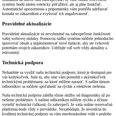
systémy budú nielen esteticky príťažlivé, ale aj plne funkčné.
Automatické upozornenia a pripomienky vám pomôžu udržiavať
kontakt so zákazníkmi a zvyšovať ich angažovanosť.
Pravidelné aktualizácie
Pravidelné aktualizácie sú nevyhnutné na zabezpečenie funkčnosti
vašej webovej stránky. Pomocou nášho systému môžete jednoducho
spravovať obsah a implementovať nové funkcie, aby ste vyhoveli
potrebám svojich zákazníkov. Udržujte váš web vždy aktuálny a
relevantný.
Technická podpora
Nehanbite sa využiť našu technickú podporu, ktorá je dostupná pre
vás kedykoľvek. Sme tu, aby sme vám pomohli s akýmikoľvek
technickými problémami, na ktoré môžete naraziť. S naším tímom
odborníkov sa môžete spoľahnúť na rýchle a efektívne riešenia.
Naša technická podpora zahŕňa rôzne služby od diagnostiky až po
riešenie problémov. S našimi odborníkmi môžete rýchlo a účinne
vyriešiť technické ťažkosti, čo zabezpečí, že vaša online rezervačná
platforma bude vždy v prevádzke. Nezabúdajte, že investícia do
kvalitnej technickej podpory sa vám mnohonásobne vráti v podobe