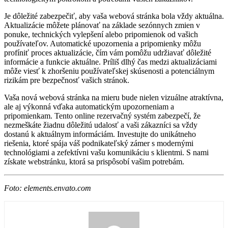
Je dôležité zabezpečiť, aby vaša webová stránka bola vždy aktuálna.
Aktualizácie môžete plánovať na základe sezónnych zmien v
ponuke, technických vylepšení alebo pripomienok od vašich
používateľov. Automatické upozornenia a pripomienky môžu
profíniť proces aktualizácie, čím vám pomôžu udržiavať dôležité
informácie a funkcie aktuálne. Príliš dlhý čas medzi aktualizáciami
môže viesť k zhoršeniu používateľskej skúsenosti a potenciálnym
rizikám pre bezpečnosť vašich stránok.
Vaša nová webová stránka na mieru bude nielen vizuálne atraktívna,
ale aj výkonná vďaka automatickým upozorneniam a
pripomienkam. Tento online rezervačný systém zabezpečí, že
nezmeškáte žiadnu dôležitú udalosť a vaši zákazníci sa vždy
dostanú k aktuálnym informáciám. Investujte do unikátneho
riešenia, ktoré spája váš podnikateľský zámer s modernými
technológiami a zefektívni vašu komunikáciu s klientmi. S nami
získate webstránku, ktorá sa prispôsobí vašim potrebám.
Foto: elements.envato.com