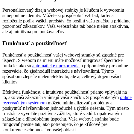
Personalizovaný dizajn webovej stránky je kľúčom k vytvoreniu
silnej online identity. Môžete si prispôsobiť vzhľad, farby a
rozloženie podľa vašich predstáv, čo posilní vašu značku a pritiahne
pozornosť zákazníkov. Vaša webstránka tak bude nielen atraktívna,
ale aj intuitívna pre používateľov.
Funkčnosť a použiteľnosť
Funkčnosť a použiteľnosť vašej webovej stránky sú zásadné pre
úspech. S webom na mieru máte možnosť integrovať špecifické
funkcie, ako sú
automatické upozornenia
a pripomienky pre online
rezervácie, čo zjednoduší interakciu s návštevníkmi. Týmto
spôsobom zlepšíte nielen efektivitu, ale aj celkový dojem vašich
klientov.
Efektívna funkčnosť a intuitívna použiteľnosť priamo vplývajú na
to, ako vaši zákazníci vnímajú vašu značku. S prispôsobeným
online
rezervačným systémom
môžete minimalizovať problémy a
poskytnúť návštevníkom jednoduché a rýchle riešenia. Tým miesto
frustrácie vyvoláte pozitívne zážitky, ktoré vedú k opakovaným
zákazkám a dlhodobému úspechu. Vaša webová stránka bude
fungovať presne tak, ako potrebujete, čo je kľúčové pre
konkurencieschopnosť vo vašej oblasti.