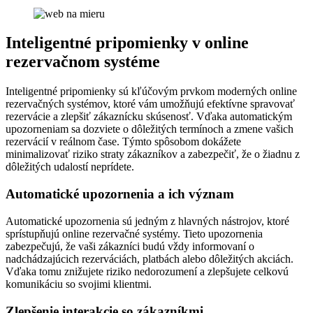
Inteligentné pripomienky v online
rezervačnom systéme
Inteligentné pripomienky sú kľúčovým prvkom moderných online
rezervačných systémov, ktoré vám umožňujú efektívne spravovať
rezervácie a zlepšiť zákaznícku skúsenosť. Vďaka automatickým
upozorneniam sa dozviete o dôležitých termínoch a zmene vašich
rezervácií v reálnom čase. Týmto spôsobom dokážete
minimalizovať riziko straty zákazníkov a zabezpečiť, že o žiadnu z
dôležitých udalostí neprídete.
Automatické upozornenia a ich význam
Automatické upozornenia sú jedným z hlavných nástrojov, ktoré
sprístupňujú online rezervačné systémy. Tieto upozornenia
zabezpečujú, že vaši zákazníci budú vždy informovaní o
nadchádzajúcich rezerváciách, platbách alebo dôležitých akciách.
Vďaka tomu znižujete riziko nedorozumení a zlepšujete celkovú
komunikáciu so svojimi klientmi.
Zlepšenie interakcie so zákazníkmi