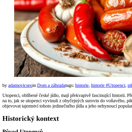
by
adamovicseo
in
Dom a záhrada
tags:
historie
,
historie #Utopenci
,
pi
Utopenci, oblíbené české jídlo, mají překvapivě fascinující historii. 
na to, jak se utopenci vyvinuli z obyčejných surovin do voňavého, p
objevovat tajemství tohoto jedinečného jídla a jeho nehynoucí popular
Historický kontext
Původ Utopenců