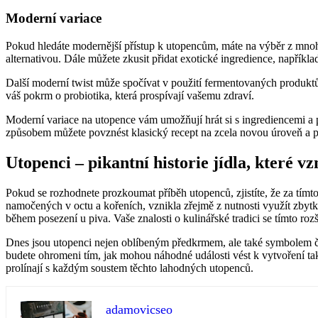
Moderní variace
Pokud hledáte modernější přístup k utopencům, máte na výběr z mnoha 
alternativou. Dále můžete zkusit přidat exotické ingredience, napří
Další moderní twist může spočívat v použití fermentovaných produktů,
váš pokrm o probiotika, která prospívají vašemu zdraví.
Moderní variace na utopence vám umožňují hrát si s ingrediencemi a p
způsobem můžete povznést klasický recept na zcela novou úroveň a po
Utopenci – pikantní historie jídla, které v
Pokud se rozhodnete prozkoumat příběh utopenců, zjistíte, že za tímto
namočených v octu a kořeních, vznikla zřejmě z nutnosti využít zbytk
během posezení u piva. Vaše znalosti o kulinářské tradici se tímto ro
Dnes jsou utopenci nejen oblíbeným předkrmem, ale také symbolem česk
budete ohromeni tím, jak mohou náhodné události vést k vytvoření tak 
prolínají s každým soustem těchto lahodných utopenců.
adamovicseo