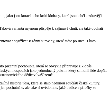
 jako jsou kurací nebo krůtí klobásy, které jsou lehčí a zdravější
aková varianta nejenom přispěje k zajímavé chuti, ale také obohatí
entovat a využívat sezónní suroviny, které máte po ruce. Tímto
ato pikantní pochoutka, která se obvykle připravuje z klobás
e českých hospodách jako jednoduchý pokrm, který si mohli lidé dopřát
gastronomického dědictví vaší země.
á historie jídla, které se stalo nedílnou součástí české kultury,
en pochutnáte, ale také si uvědomíte, jaké tradice a příběhy se