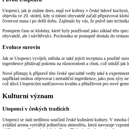
Utopenci, jak je známe dnes, mají své kořeny v české lidové kuchyni
objevila ve 20. století, kdy si místní obyvatelé začali připravovat k
čerstvost masa i po delší dobu. Zajímalo by vás, že právě tato techni
Postupem času se klobásy, které byly používané jako základ této specia
obyvatelé, ale i návštěvníci. Pochoutka se postupně dostala do restaur
Evoluce surovin
Jak se Utopenci vyvíjeli, měnila se také jejich receptura a použité sur
ingredience přidávají pokrmu na různorodosti a chuti, což odráží jak l
Nové přístupy k přípravě této české specialitě vedly také k experi
například mohou objevovat i netradiční ingredience, jako jsou sýry neb
což dává Utopencům nadčasovou kvalitu a přitažlivost pro nové gener
Kulturní význam
Utopenci v českých tradicích
Utopenci se stali nedílnou součástí české kulinární kultury. V mnoha 
zvláštní aroma vytvářejí jedinečnou atmosféru, která navozuje vzpomín