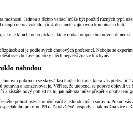
možností. Jednou z těchto variací může být použití různých typů uzenin,
klad mango nebo avokádo, čímž dostanete zajímavou kombinaci chutí.
 jako je kimchi nebo pickles, které dodají utopencům novou dimenzi. T
řizpůsobit si je podle svých chuťových preferencí. Nebojte se experim
těšit své chuťové pohárky i těch největší znalce kuchyně.
zniklo náhodou
 chutným pokrmem se skrývá fascinující historie, která vás překvapí. T
ů potravin a konzervovat je. Věří se, že utopenci se poprvé objevili v
zšíří a získáte nový pohled na to, jak náhoda může přispět k obohacení 
ého pohostinství a umění vařit z jednoduchých surovin. Pokud vás zajím
speciálního pokrmu. Při další návštěvě hospody si tak možná více než j