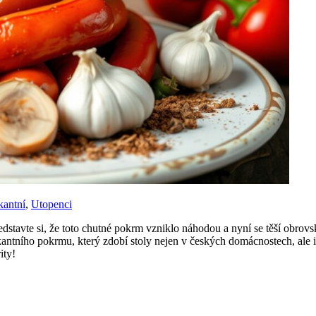
kantní
,
Utopenci
Představte si, že toto chutné pokrm vzniklo náhodou a nyní se těší obro
ikantního pokrmu, který zdobí stoly nejen v českých domácnostech, ale 
ity!