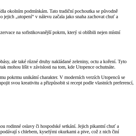
 jídla okolním podmínkám. Tato tradiční pochoutka se původně
 o jejich „utopení“ v nálevu začala jako snaha zachovat chuť a
ervace na sofistikovanější pokrm, který si oblíbili nejen místní
lobásy, ale také různé druhy nakládané zeleniny, octu a koření. Tyto
 tak mohou lišit v závislosti na tom, kde Utopence ochutnáte.
dému pokrmu unikátní charakter. V moderních verzích Utopenců se
jit svou kreativitu a přizpůsobit si recept podle vlastních preferencí,
sou rodinné oslavy či hospodské setkání. Jejich pikantní chuť a
 podávají s chlebem, kyselými okurkami a pive, což z nich činí