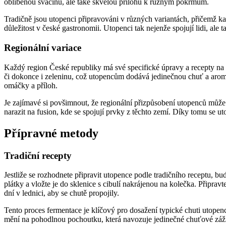
oblíbenou svačinu, ale také skvělou přílohu k různým pokrmům.
Tradičně jsou utopenci připravováni v různých variantách, přičemž kaž
důležitost v české gastronomii. Utopenci tak nejenže spojují lidi, ale
Regionální variace
Každý region České republiky má své specifické úpravy a recepty na u
či dokonce i zeleninu, což utopencům dodává jedinečnou chuť a aromat
omáčky a příloh.
Je zajímavé si povšimnout, že regionální přizpůsobení utopenců může
narazit na fusion, kde se spojují prvky z těchto zemí. Díky tomu se ut
Přípravné metody
Tradiční recepty
Jestliže se rozhodnete připravit utopence podle tradičního receptu, bud
plátky a vložte je do sklenice s cibulí nakrájenou na kolečka. Připra
dní v lednici, aby se chutě propojily.
Tento proces fermentace je klíčový pro dosažení typické chuti utopen
mění na pohodlnou pochoutku, která navozuje jedinečné chuťové záži