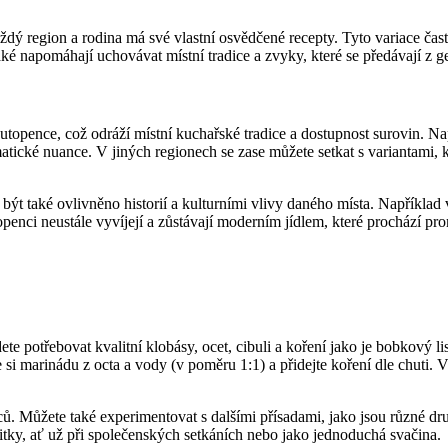
dý region a rodina má své vlastní osvědčené recepty. Tyto variace často
 také napomáhají uchovávat místní tradice a zvyky, které se předávají z g
topence, což odráží místní kuchařské tradice a dostupnost surovin. Na
ické nuance. V jiných regionech se zase můžete setkat s variantami, kde
 být také ovlivněno historií a kulturními vlivy daného místa. Napřík
openci neustále vyvíjejí a zůstávají moderním jídlem, které prochází pr
ete potřebovat kvalitní klobásy, ocet, cibuli a koření jako je bobkový li
vte si marinádu z octa a vody (v poměru 1:1) a přidejte koření dle chut
ců. Můžete také experimentovat s dalšími přísadami, jako jsou různé dru
tky, ať už při společenských setkáních nebo jako jednoduchá svačina.