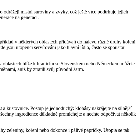
 odrážejí místní suroviny a zvyky, což ještě více podtrhuje jejich
enerace na generaci.
příklad v některých oblastech přidávají do nálevu různé druhy koření
 jsou utopenci servírováni jako hlavní jídlo, často se spoustou
lad v oblastech blíže k hranicím se Slovenskem nebo Německem můžete
oměnami, aniž by ztratili svůj původní šarm.
st a kustovnice. Postup je jednoduchý: klobásy nakrájejte na silnější
i. Všechny ingredience důkladně promíchejte a nechte odpočívat několik
hy zeleniny, koření nebo dokonce i pálivé papričky. Utopia se tak