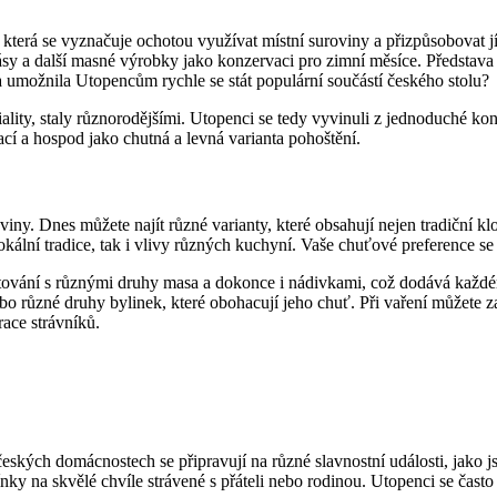
, která se vyznačuje ochotou využívat místní suroviny a přizpůsobovat
lobásy a další masné výrobky jako konzervaci pro zimní měsíce. Představa
ka umožnila Utopencům rychle se stát populární součástí českého stolu?
lity, staly různorodějšími. Utopenci se tedy vyvinuli z jednoduché konz
ací a hospod jako chutná a levná varianta pohoštění.
oviny. Dnes můžete najít různé varianty, které obsahují nejen tradiční k
okální tradice, tak i vlivy různých kuchyní. Vaše chuťové preference se
mentování s různými druhy masa a dokonce i nádivkami, což dodává kaž
o různé druhy bylinek, které obohacují jeho chuť. Při vaření můžete zapo
ace strávníků.
českých domácnostech se připravují na různé slavnostní události, jako j
ky na skvělé chvíle strávené s přáteli nebo rodinou. Utopenci se často