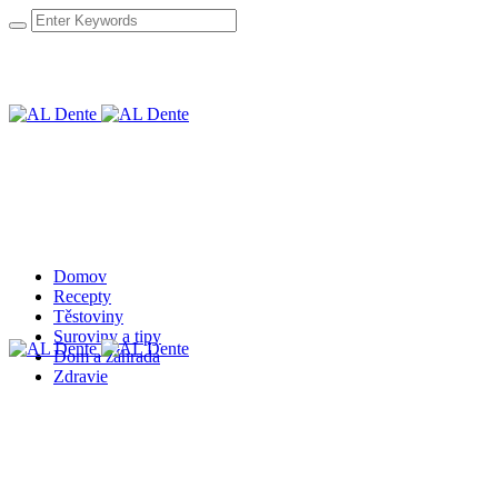
Domov
Recepty
Těstoviny
Suroviny a tipy
Dom a záhrada
Zdravie