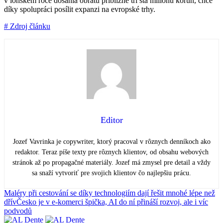
v loňském roce dosáhla obratu přibližně tři sta milionů korun, chce
díky spolupráci posílit expanzi na evropské trhy.
# Zdroj článku
Editor
Jozef Vavrinka je copywriter, ktorý pracoval v rôznych denníkoch ako
redaktor. Teraz píše texty pre rôznych klientov, od obsahu webových
stránok až po propagačné materiály. Jozef má zmysel pre detail a vždy
sa snaží vytvoriť pre svojich klientov čo najlepšiu prácu.
Maléry při cestování se díky technologiím dají řešit mnohé lépe než
dřív
Česko je v e-komerci špička, AI do ní přináší rozvoj, ale i víc
podvodů