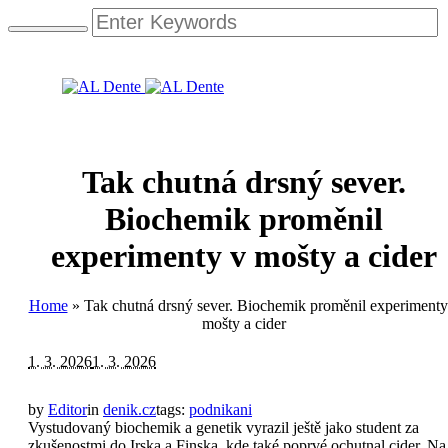
Tak chutná drsný sever.
Biochemik proměnil
experimenty v mošty a cider
Home
»
Tak chutná drsný sever. Biochemik proměnil experimenty
mošty a cider
1. 3. 2026
1. 3. 2026
by
Editor
in
denik.cz
tags:
podnikani
Vystudovaný biochemik a genetik vyrazil ještě jako student za
zkušenostmi do Irska a Finska, kde také poprvé ochutnal cider. Na