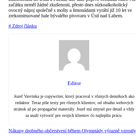
začátku neměl žádné zkušenosti, přesto dnes nízkoalkoholický
ovocný nápoj společně s mošty a limonádami vyrábí již 10 let ve
zrekonstruované hale bývalého pivovaru v Ústí nad Labem.
# Zdroj článku
Editor
Jozef Vavrinka je copywriter, ktorý pracoval v rôznych denníkoch ako
redaktor. Teraz píše texty pre rôznych klientov, od obsahu webových
stránok až po propagačné materiály. Jozef má zmysel pre detail a vždy
sa snaží vytvoriť pre svojich klientov čo najlepšiu prácu.
Nákupy drobného občerstvení během Olympiády výrazně vzrostly