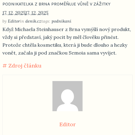
PODNIKATELKA Z BRNA PROMĚŇUJE VŮNĚ V ZÁŽITKY
17. 12. 2025
17. 12. 2025
by
Editor
in
denik.cz
tags:
podnikani
Když Michaela Steinhauser z Brna vymýšlí nový produkt,
vždy si představí, jaký pocit by měl člověku přinést.
Protože chtěla kosmetiku, která ji bude dlouho a hezky
vonět, začala ji pod značkou Semoia sama vyvíjet.
# Zdroj článku
Editor