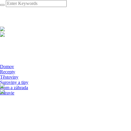
Domov
Recepty
Těstoviny
Suroviny a tipy
Dom a záhrada
Zdravie