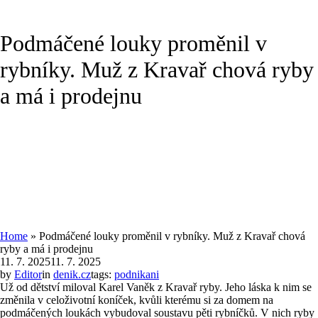
Podmáčené louky proměnil v
rybníky. Muž z Kravař chová ryby
a má i prodejnu
Home
»
Podmáčené louky proměnil v rybníky. Muž z Kravař chová
ryby a má i prodejnu
11. 7. 2025
11. 7. 2025
by
Editor
in
denik.cz
tags:
podnikani
Už od dětství miloval Karel Vaněk z Kravař ryby. Jeho láska k nim se
změnila v celoživotní koníček, kvůli kterému si za domem na
podmáčených loukách vybudoval soustavu pěti rybníčků. V nich ryby