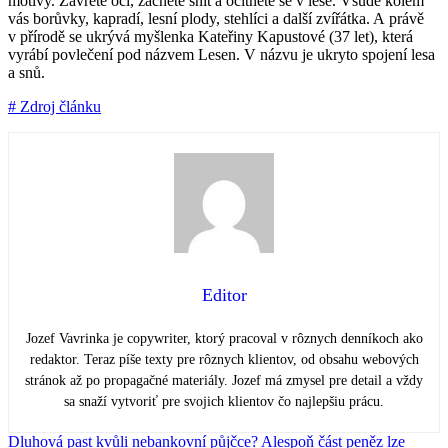
motivy. Zavřete oči, začnete snít a ocitnete se v lese. Všude kolem
vás borůvky, kapradí, lesní plody, stehlíci a další zvířátka. A právě
v přírodě se ukrývá myšlenka Kateřiny Kapustové (37 let), která
vyrábí povlečení pod názvem Lesen. V názvu je ukryto spojení lesa
a snů.
# Zdroj článku
Editor
Jozef Vavrinka je copywriter, ktorý pracoval v rôznych denníkoch ako
redaktor. Teraz píše texty pre rôznych klientov, od obsahu webových
stránok až po propagačné materiály. Jozef má zmysel pre detail a vždy
sa snaží vytvoriť pre svojich klientov čo najlepšiu prácu.
Dluhová past kvůli nebankovní půjčce? Alespoň část peněz lze