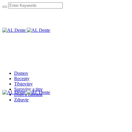
Domov
Recepty
Těstoviny
Suroviny a tipy
Dom a záhrada
Zdravie