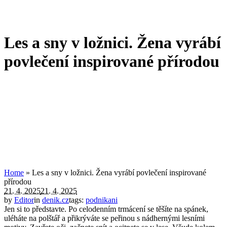
Les a sny v ložnici. Žena vyrábí
povlečení inspirované přírodou
Home
»
Les a sny v ložnici. Žena vyrábí povlečení inspirované
přírodou
21. 4. 2025
21. 4. 2025
by
Editor
in
denik.cz
tags:
podnikani
Jen si to představte. Po celodenním trmácení se těšíte na spánek,
uléháte na polštář a přikrýváte se peřinou s nádhernými lesními