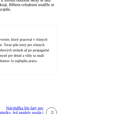
a Střední odborné školy se tam
 kraji. Během celodenní soutěže se
sciplín.
ywriter, ktorý pracoval v rôznych
r. Teraz píše texty pre rôznych
webových stránok až po propagačné
ysel pre detail a vždy sa snaží
lientov čo najlepšiu prácu.
Návrhářka šije šaty pro
ubelky. Její modely nosila i