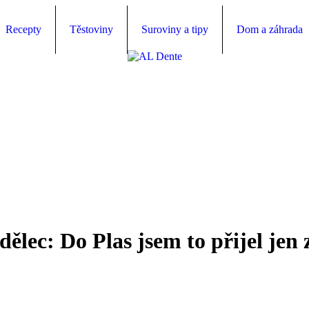
Recepty
Těstoviny
Suroviny a tipy
Dom a záhrada
lec: Do Plas jsem to přijel jen z