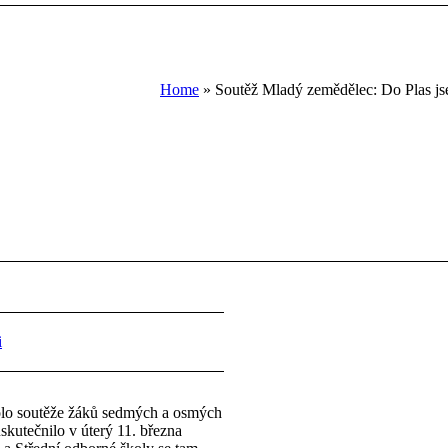
Home
»
Soutěž Mladý zemědělec: Do Plas jsem 
i
lo soutěže žáků sedmých a osmých
skutečnilo v úterý 11. března