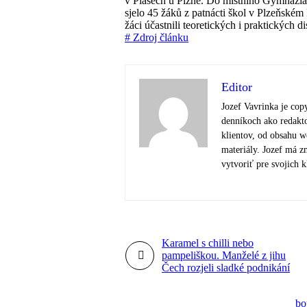
v Plasech u Plzně. Do místního Gymnázia 
sjelo 45 žáků z patnácti škol v Plzeňském
žáci účastnili teoretických i praktických di
# Zdroj článku
Editor
Jozef Vavrinka je cop
denníkoch ako redakto
klientov, od obsahu 
materiály. Jozef má zm
vytvoriť pre svojich k
Karamel s chilli nebo
pampeliškou. Manželé z jihu
Čech rozjeli sladké podnikání
bo