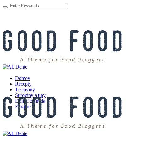
Domov
Recepty
Těstoviny
Suroviny a tipy
Dom a záhrada
Zdravie