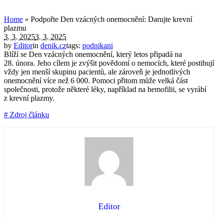
Home
»
Podpořte Den vzácných onemocnění: Darujte krevní
plazmu
3. 3. 2025
3. 3. 2025
by
Editor
in
denik.cz
tags:
podnikani
Blíží se Den vzácných onemocnění, který letos připadá na
28. února. Jeho cílem je zvýšit povědomí o nemocích, které postihují
vždy jen menší skupinu pacientů, ale zároveň je jednotlivých
onemocnění více než 6 000. Pomoci přitom může velká část
společnosti, protože některé léky, například na hemofilii, se vyrábí
z krevní plazmy.
# Zdroj článku
Editor