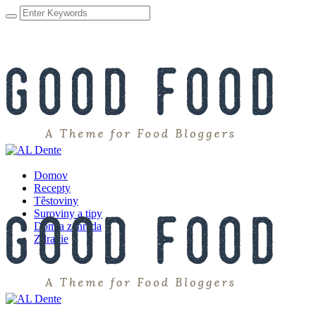
Domov
Recepty
Těstoviny
Suroviny a tipy
Dom a záhrada
Zdravie