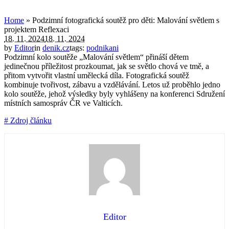
Home
»
Podzimní fotografická soutěž pro děti: Malování světlem s
projektem Reflexaci
18. 11. 2024
18. 11. 2024
by
Editor
in
denik.cz
tags:
podnikani
Podzimní kolo soutěže „Malování světlem“ přináší dětem
jedinečnou příležitost prozkoumat, jak se světlo chová ve tmě, a
přitom vytvořit vlastní umělecká díla. Fotografická soutěž
kombinuje tvořivost, zábavu a vzdělávání. Letos už proběhlo jedno
kolo soutěže, jehož výsledky byly vyhlášeny na konferenci Sdružení
místních samospráv ČR ve Valticích.
# Zdroj článku
Editor