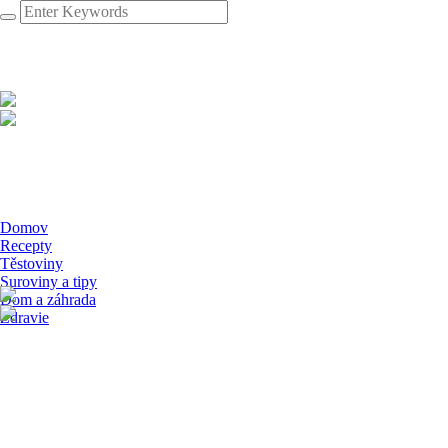
Domov
Recepty
Těstoviny
Suroviny a tipy
Dom a záhrada
Zdravie