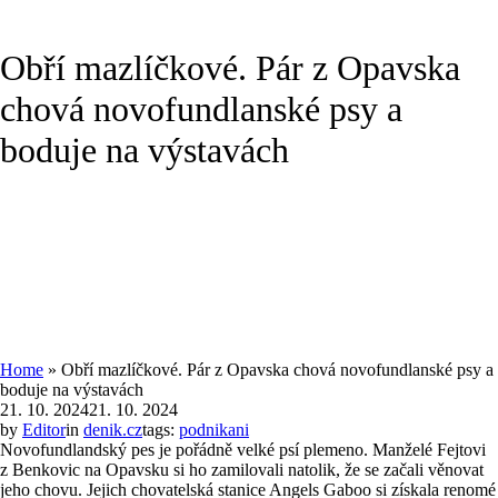
Obří mazlíčkové. Pár z Opavska
chová novofundlanské psy a
boduje na výstavách
Home
»
Obří mazlíčkové. Pár z Opavska chová novofundlanské psy a
boduje na výstavách
21. 10. 2024
21. 10. 2024
by
Editor
in
denik.cz
tags:
podnikani
Novofundlandský pes je pořádně velké psí plemeno. Manželé Fejtovi
z Benkovic na Opavsku si ho zamilovali natolik, že se začali věnovat
jeho chovu. Jejich chovatelská stanice Angels Gaboo si získala renomé