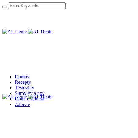
Domov
Recepty
Těstoviny
Suroviny a tipy
Dom a záhrada
Zdravie