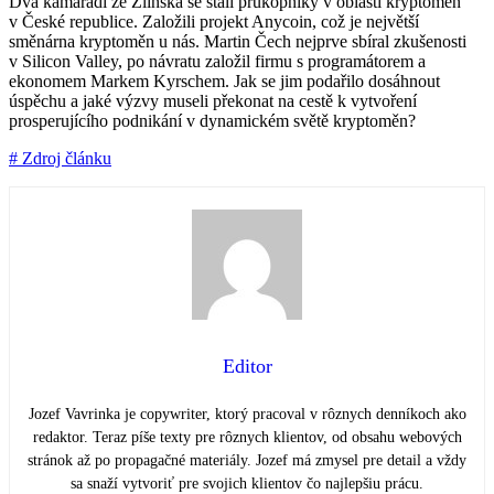
Dva kamarádi ze Zlínska se stali průkopníky v oblasti kryptoměn
v České republice. Založili projekt Anycoin, což je největší
směnárna kryptoměn u nás. Martin Čech nejprve sbíral zkušenosti
v Silicon Valley, po návratu založil firmu s programátorem a
ekonomem Markem Kyrschem. Jak se jim podařilo dosáhnout
úspěchu a jaké výzvy museli překonat na cestě k vytvoření
prosperujícího podnikání v dynamickém světě kryptoměn?
# Zdroj článku
Editor
Jozef Vavrinka je copywriter, ktorý pracoval v rôznych denníkoch ako
redaktor. Teraz píše texty pre rôznych klientov, od obsahu webových
stránok až po propagačné materiály. Jozef má zmysel pre detail a vždy
sa snaží vytvoriť pre svojich klientov čo najlepšiu prácu.