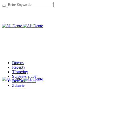
Domov
Recepty
Těstoviny
Suroviny a tipy
Dom a záhrada
Zdravie