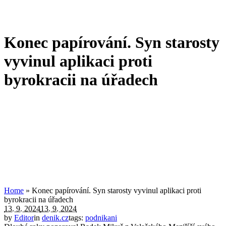
Konec papírování. Syn starosty
vyvinul aplikaci proti
byrokracii na úřadech
Home
»
Konec papírování. Syn starosty vyvinul aplikaci proti
byrokracii na úřadech
13. 9. 2024
13. 9. 2024
by
Editor
in
denik.cz
tags:
podnikani