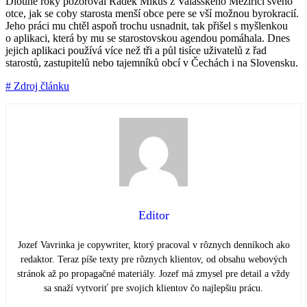
Dlouhé roky pozoroval Radek Mikuš z Valašského Meziříčí svého
otce, jak se coby starosta menší obce pere se vší možnou byrokracií.
Jeho práci mu chtěl aspoň trochu usnadnit, tak přišel s myšlenkou
o aplikaci, která by mu se starostovskou agendou pomáhala. Dnes
jejich aplikaci používá více než tři a půl tisíce uživatelů z řad
starostů, zastupitelů nebo tajemníků obcí v Čechách i na Slovensku.
# Zdroj článku
Editor
Jozef Vavrinka je copywriter, ktorý pracoval v rôznych denníkoch ako
redaktor. Teraz píše texty pre rôznych klientov, od obsahu webových
stránok až po propagačné materiály. Jozef má zmysel pre detail a vždy
sa snaží vytvoriť pre svojich klientov čo najlepšiu prácu.