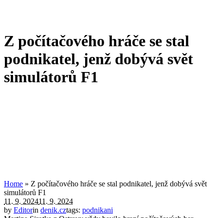
Z počítačového hráče se stal
podnikatel, jenž dobývá svět
simulátorů F1
Home
»
Z počítačového hráče se stal podnikatel, jenž dobývá svět
simulátorů F1
11. 9. 2024
11. 9. 2024
by
Editor
in
denik.cz
tags:
podnikani