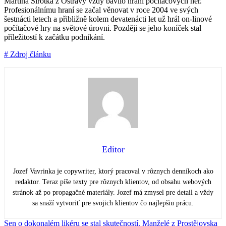
Martina Sirotka z Ostravy vždy bavilo hraní počítačových her.
Profesionálnímu hraní se začal věnovat v roce 2004 ve svých
šestnácti letech a přibližně kolem devatenácti let už hrál on-linové
počítačové hry na světové úrovni. Později se jeho koníček stal
příležitostí k začátku podnikání.
# Zdroj článku
Editor
Jozef Vavrinka je copywriter, ktorý pracoval v rôznych denníkoch ako
redaktor. Teraz píše texty pre rôznych klientov, od obsahu webových
stránok až po propagačné materiály. Jozef má zmysel pre detail a vždy
sa snaží vytvoriť pre svojich klientov čo najlepšiu prácu.
Sen o dokonalém likéru se stal skutečností. Manželé z Prostějovska