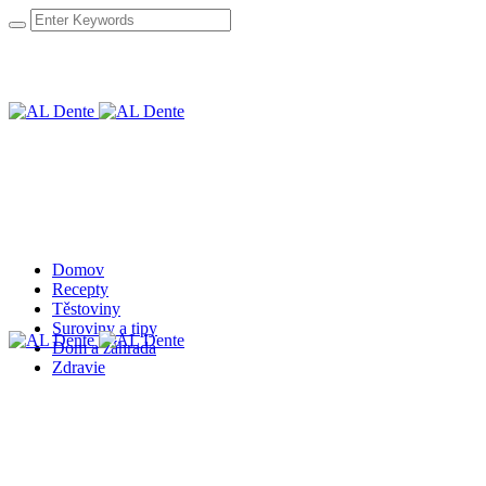
Domov
Recepty
Těstoviny
Suroviny a tipy
Dom a záhrada
Zdravie