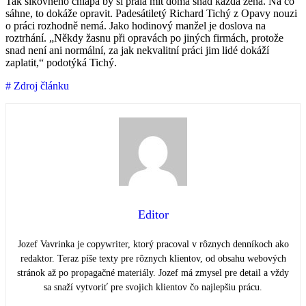
Tak šikovného chlapa by si přála mít doma snad každá žena. Na co
sáhne, to dokáže opravit. Padesátiletý Richard Tichý z Opavy nouzi
o práci rozhodně nemá. Jako hodinový manžel je doslova na
roztrhání. „Někdy žasnu při opravách po jiných firmách, protože
snad není ani normální, za jak nekvalitní práci jim lidé dokáží
zaplatit,“ podotýká Tichý.
# Zdroj článku
Editor
Jozef Vavrinka je copywriter, ktorý pracoval v rôznych denníkoch ako
redaktor. Teraz píše texty pre rôznych klientov, od obsahu webových
stránok až po propagačné materiály. Jozef má zmysel pre detail a vždy
sa snaží vytvoriť pre svojich klientov čo najlepšiu prácu.