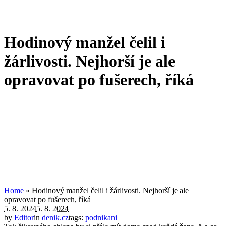
Hodinový manžel čelil i
žárlivosti. Nejhorší je ale
opravovat po fušerech, říká
Home
»
Hodinový manžel čelil i žárlivosti. Nejhorší je ale
opravovat po fušerech, říká
5. 8. 2024
5. 8. 2024
by
Editor
in
denik.cz
tags:
podnikani