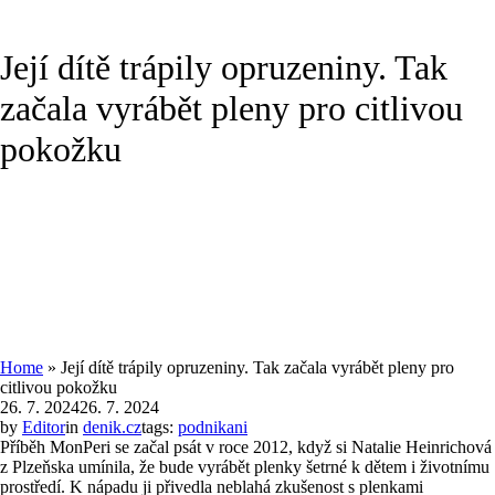
Její dítě trápily opruzeniny. Tak
začala vyrábět pleny pro citlivou
pokožku
Home
»
Její dítě trápily opruzeniny. Tak začala vyrábět pleny pro
citlivou pokožku
26. 7. 2024
26. 7. 2024
by
Editor
in
denik.cz
tags:
podnikani
Příběh MonPeri se začal psát v roce 2012, když si Natalie Heinrichová
z Plzeňska umínila, že bude vyrábět plenky šetrné k dětem i životnímu
prostředí. K nápadu ji přivedla neblahá zkušenost s plenkami