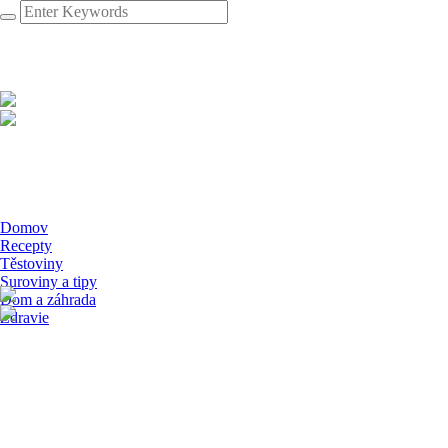
Domov
Recepty
Těstoviny
Suroviny a tipy
Dom a záhrada
Zdravie