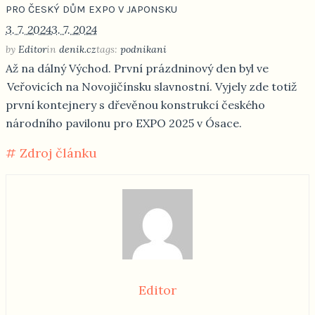
PRO ČESKÝ DŮM EXPO V JAPONSKU
3. 7. 2024
3. 7. 2024
by
Editor
in
denik.cz
tags:
podnikani
Až na dálný Východ. První prázdninový den byl ve
Veřovicích na Novojičínsku slavnostní. Vyjely zde totiž
první kontejnery s dřevěnou konstrukcí českého
národního pavilonu pro EXPO 2025 v Ósace.
# Zdroj článku
Editor