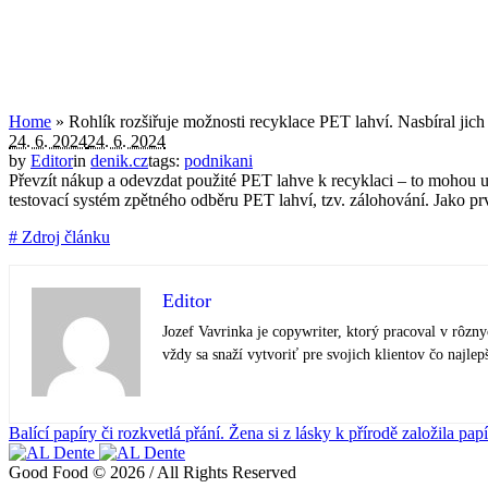
Home
»
Rohlík rozšiřuje možnosti recyklace PET lahví. Nasbíral jich 
24. 6. 2024
24. 6. 2024
by
Editor
in
denik.cz
tags:
podnikani
Převzít nákup a odevzdat použité PET lahve k recyklaci – to mohou ud
testovací systém zpětného odběru PET lahví, tzv. zálohování. Jako pr
# Zdroj článku
Editor
Jozef Vavrinka je copywriter, ktorý pracoval v rôzn
vždy sa snaží vytvoriť pre svojich klientov čo najlep
Balící papíry či rozkvetlá přání. Žena si z lásky k přírodě založila papí
Good Food © 2026 / All Rights Reserved