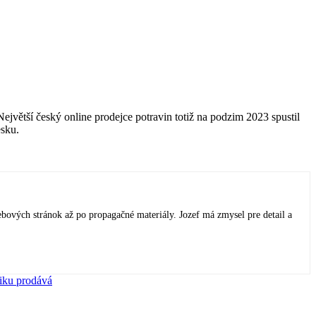
jvětší český online prodejce potravin totiž na podzim 2023 spustil
esku.
ebových stránok až po propagačné materiály. Jozef má zmysel pre detail a
miku prodává