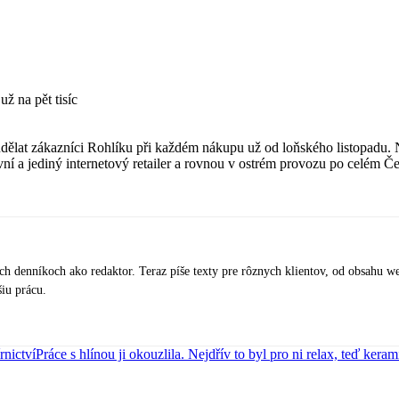
už na pět tisíc
ělat zákazníci Rohlíku při každém nákupu už od loňského listopadu. Ne
vní a jediný internetový retailer a rovnou v ostrém provozu po celém Č
ych denníkoch ako redaktor. Teraz píše texty pre rôznych klientov, od obsahu w
šiu prácu.
rnictví
Práce s hlínou ji okouzlila. Nejdřív to byl pro ni relax, teď kera