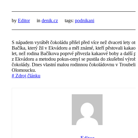
by
Editor
in
denik.cz
tags:
podnikani
S nápadem vyrábět čokoládu přišel před více než dvaceti lety ote
Bačíka, který žil v Ekvádoru a měl známé, kteří pěstovali kakao
let, než rodina Bačíkova poprvé přivezla kakaové boby a další p
z Ekvádoru a metodou pokus-omyl se pustila do zkušební výroby
čokolády. Dnes vlastní malou rodinnou čokoládovnu v Troubelic
Olomoucku.
# Zdroj článku