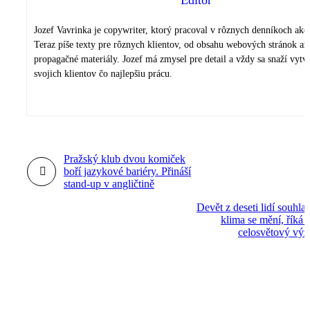
Editor
Jozef Vavrinka je copywriter, ktorý pracoval v rôznych denníkoch ako 
Teraz píše texty pre rôznych klientov, od obsahu webových stránok až
propagačné materiály. Jozef má zmysel pre detail a vždy sa snaží vytv
svojich klientov čo najlepšiu prácu.
Pražský klub dvou komiček
boří jazykové bariéry. Přináší
stand-up v angličtině
Devět z deseti lidí souhlas
klima se mění, říká
celosvětový vý