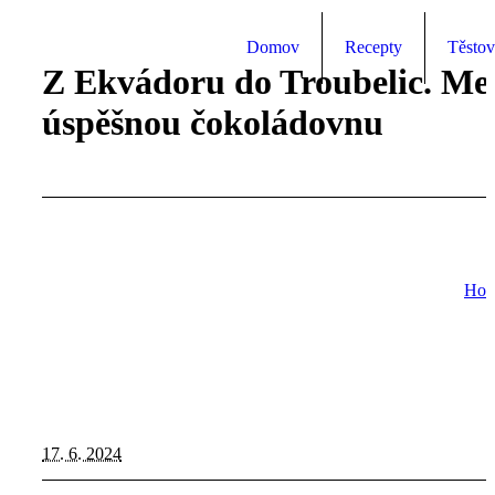
Domov
Recepty
Těstov
Z Ekvádoru do Troubelic. Me
úspěšnou čokoládovnu
Ho
17. 6. 2024