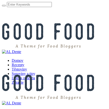
Domov
Recepty
Těstoviny
Suroviny a tipy
Dom a záhrada
Zdravie