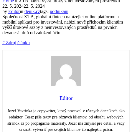
Home
»
XTB nabízí vyšší úroky z neinvestovaných prostředků
22. 5. 2024
22. 5. 2024
by
Editor
in
denik.cz
tags:
podnikani
Společnost XTB, globální fintech nabízející online platformu a
mobilní aplikaci pro investování, nabízí nově příchozím klientům
vyšší úrokové sazby z neinvestovaných prostředků na prvních
devadesát dnů od založení účtu.
# Zdroj článku
Editor
Jozef Vavrinka je copywriter, ktorý pracoval v rôznych denníkoch ako
redaktor. Teraz píše texty pre rôznych klientov, od obsahu webových
stránok až po propagačné materiály. Jozef má zmysel pre detail a vždy
sa snaží vytvoriť pre svojich klientov čo najlepšiu prácu.