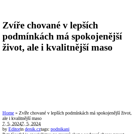
Zvíře chované v lepších
podmínkách má spokojenější
život, ale i kvalitnější maso
Home
»
Zvíře chované v lepších podmínkách má spokojenější život,
ale i kvalitnější maso
7. 5. 2024
7. 5. 2024
by
Editor
in
denik.cz
tags:
podnikani