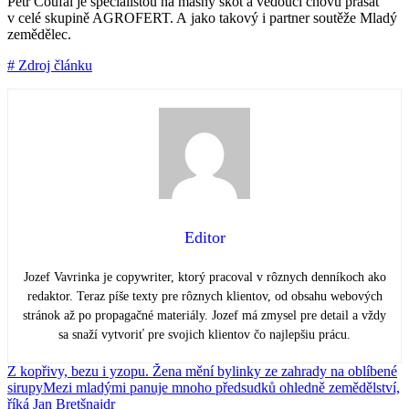
Petr Coufal je specialistou na masný skot a vedoucí chovu prasat
v celé skupině AGROFERT. A jako takový i partner soutěže Mladý
zemědělec.
# Zdroj článku
Editor
Jozef Vavrinka je copywriter, ktorý pracoval v rôznych denníkoch ako
redaktor. Teraz píše texty pre rôznych klientov, od obsahu webových
stránok až po propagačné materiály. Jozef má zmysel pre detail a vždy
sa snaží vytvoriť pre svojich klientov čo najlepšiu prácu.
Z kopřivy, bezu i yzopu. Žena mění bylinky ze zahrady na oblíbené
sirupy
Mezi mladými panuje mnoho předsudků ohledně zemědělství,
říká Jan Bretšnajdr