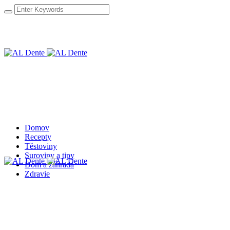
Domov
Recepty
Těstoviny
Suroviny a tipy
Dom a záhrada
Zdravie