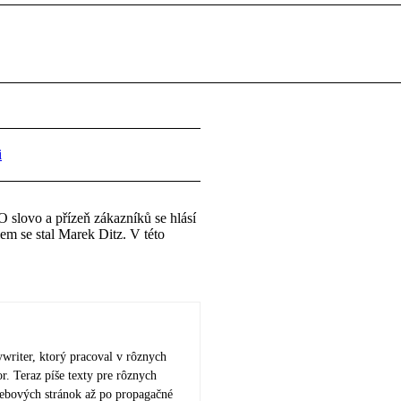
i
 O slovo a přízeň zákazníků se hlásí
lem se stal Marek Ditz. V této
ywriter, ktorý pracoval v rôznych
r. Teraz píše texty pre rôznych
webových stránok až po propagačné