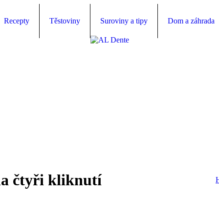
Recepty
Těstoviny
Suroviny a tipy
Dom a záhrada
 čtyři kliknutí