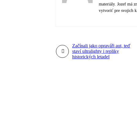
materiály. Jozef má zm
vytvoriť pre svojich k
Začínali jako opraváři aut, teď
staví ultralighty i repliky
historických letadel