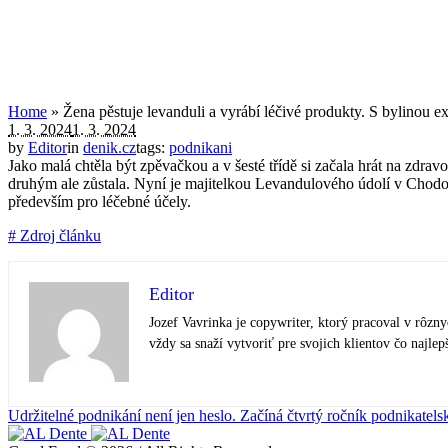
Home
»
Žena pěstuje levanduli a vyrábí léčivé produkty. S bylinou 
1. 3. 2024
1. 3. 2024
by
Editor
in
denik.cz
tags:
podnikani
Jako malá chtěla být zpěvačkou a v šesté třídě si začala hrát na zdr
druhým ale zůstala. Nyní je majitelkou Levandulového údolí v Chodou
především pro léčebné účely.
# Zdroj článku
Editor
Jozef Vavrinka je copywriter, ktorý pracoval v rôzn
vždy sa snaží vytvoriť pre svojich klientov čo najlep
Udržitelné podnikání není jen heslo. Začíná čtvrtý ročník podnikatels