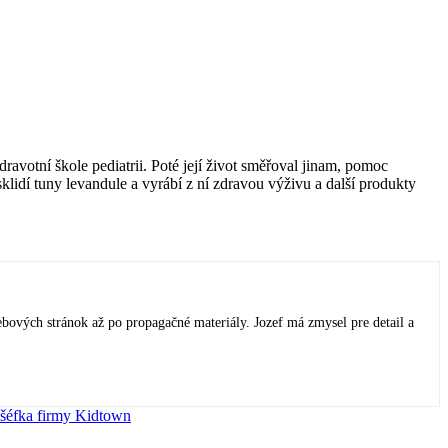
avotní škole pediatrii. Poté její život směřoval jinam, pomoc
idí tuny levandule a vyrábí z ní zdravou výživu a další produkty
ebových stránok až po propagačné materiály. Jozef má zmysel pre detail a
á šéfka firmy Kidtown