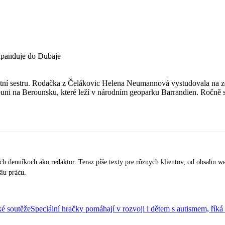
expanduje do Dubaje
avotní sestru. Rodačka z Čelákovic Helena Neumannová vystudovala na zdr
ni na Berounsku, které leží v národním geoparku Barrandien. Ročně skl
ych denníkoch ako redaktor. Teraz píše texty pre rôznych klientov, od obsahu w
šiu prácu.
ké soutěže
Speciální hračky pomáhají v rozvoji i dětem s autismem, řík