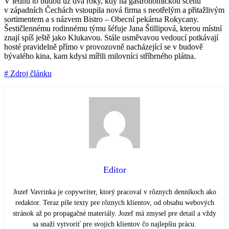
V lednu to budou už dva roky, kdy na gastronomickou scénu
v západních Čechách vstoupila nová firma s neotřelým a přitažlivým
sortimentem a s názvem Bistro – Obecní pekárna Rokycany.
Šestičlennému rodinnému týmu šéfuje Jana Štillipová, kterou místní
znají spíš ještě jako Klukavou. Stále usměvavou vedoucí potkávají
hosté pravidelně přímo v provozovně nacházející se v budově
bývalého kina, kam kdysi mířili milovníci stříbrného plátna.
# Zdroj článku
Editor
Jozef Vavrinka je copywriter, ktorý pracoval v rôznych denníkoch ako
redaktor. Teraz píše texty pre rôznych klientov, od obsahu webových
stránok až po propagačné materiály. Jozef má zmysel pre detail a vždy
sa snaží vytvoriť pre svojich klientov čo najlepšiu prácu.