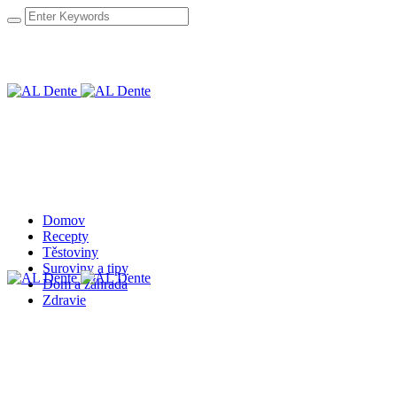
Domov
Recepty
Těstoviny
Suroviny a tipy
Dom a záhrada
Zdravie