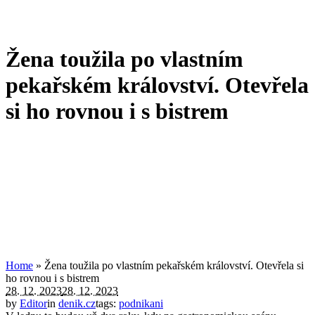
Žena toužila po vlastním
pekařském království. Otevřela
si ho rovnou i s bistrem
Home
»
Žena toužila po vlastním pekařském království. Otevřela si
ho rovnou i s bistrem
28. 12. 2023
28. 12. 2023
by
Editor
in
denik.cz
tags:
podnikani