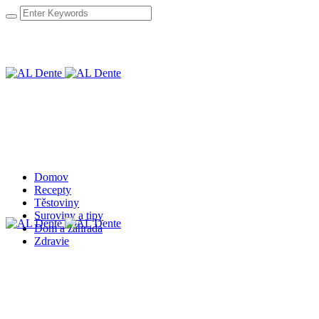
Domov
Recepty
Těstoviny
Suroviny a tipy
Dom a záhrada
Zdravie