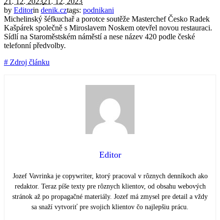
21. 12. 2023
21. 12. 2023
by
Editor
in
denik.cz
tags:
podnikani
Michelinský šéfkuchař a porotce soutěže Masterchef Česko Radek
Kašpárek společně s Miroslavem Noskem otevřel novou restauraci.
Sídlí na Staroměstském náměstí a nese název 420 podle české
telefonní předvolby.
# Zdroj článku
Editor
Jozef Vavrinka je copywriter, ktorý pracoval v rôznych denníkoch ako
redaktor. Teraz píše texty pre rôznych klientov, od obsahu webových
stránok až po propagačné materiály. Jozef má zmysel pre detail a vždy
sa snaží vytvoriť pre svojich klientov čo najlepšiu prácu.