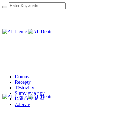
Domov
Recepty
Těstoviny
Suroviny a tipy
Dom a záhrada
Zdravie