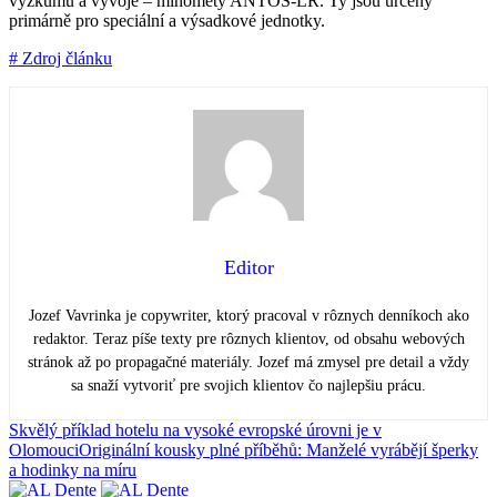
výzkumu a vývoje – minomety ANTOS-LR. Ty jsou určeny
primárně pro speciální a výsadkové jednotky.
# Zdroj článku
Editor
Jozef Vavrinka je copywriter, ktorý pracoval v rôznych denníkoch ako
redaktor. Teraz píše texty pre rôznych klientov, od obsahu webových
stránok až po propagačné materiály. Jozef má zmysel pre detail a vždy
sa snaží vytvoriť pre svojich klientov čo najlepšiu prácu.
Skvělý příklad hotelu na vysoké evropské úrovni je v
Olomouci
Originální kousky plné příběhů: Manželé vyrábějí šperky
a hodinky na míru