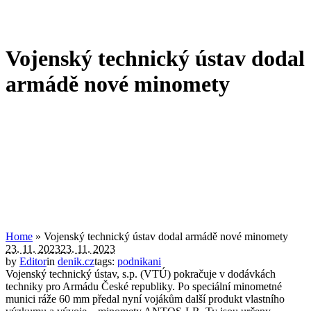
Vojenský technický ústav dodal
armádě nové minomety
Home
»
Vojenský technický ústav dodal armádě nové minomety
23. 11. 2023
23. 11. 2023
by
Editor
in
denik.cz
tags:
podnikani
Vojenský technický ústav, s.p. (VTÚ) pokračuje v dodávkách
techniky pro Armádu České republiky. Po speciální minometné
munici ráže 60 mm předal nyní vojákům další produkt vlastního