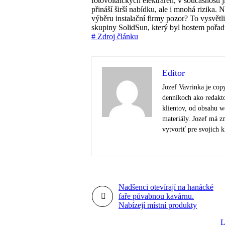
fotovoltaických elektráren, v současnosti ji
přináší širší nabídku, ale i mnohá rizika. N
výběru instalační firmy pozor? To vysvětlil
skupiny SolidSun, který byl hostem pořa
# Zdroj článku
Editor
Jozef Vavrinka je cop
denníkoch ako redakto
klientov, od obsahu 
materiály. Jozef má zm
vytvoriť pre svojich k
Nadšenci otevírají na hanácké
faře půvabnou kavárnu.
Nabízejí místní produkty
L