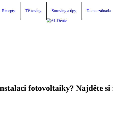
Recepty
Těstoviny
Suroviny a tipy
Dom a záhrada
instalaci fotovoltaiky? Najděte si