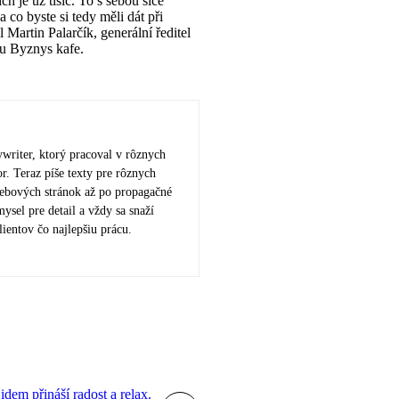
ch je už tisíc. To s sebou sice
a co byste si tedy měli dát při
 Martin Palarčík, generální ředitel
du Byznys kafe.
ywriter, ktorý pracoval v rôznych
r. Teraz píše texty pre rôznych
webových stránok až po propagačné
ysel pre detail a vždy sa snaží
lientov čo najlepšiu prácu.
idem přináší radost a relax.