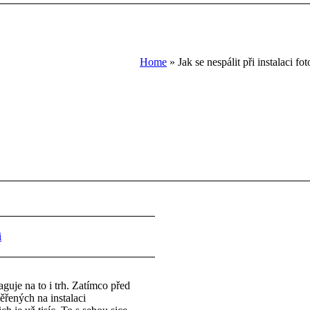
Home
»
Jak se nespálit při instalaci f
i
aguje na to i trh. Zatímco před
ěřených na instalaci