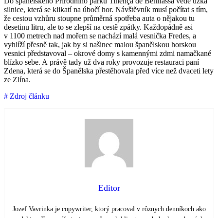
Do španělského Přírodního parku Tinença de Benifassà vede úzká
silnice, která se klikatí na úbočí hor. Návštěvník musí počítat s tím,
že cestou vzhůru stoupne průměrná spotřeba auta o nějakou tu
desetinu litru, ale to se zlepší na cestě zpátky. Každopádně asi
v 1100 metrech nad mořem se nachází malá vesnička Fredes, a
vyhlíží přesně tak, jak by si našinec malou španělskou horskou
vesnici představoval – okrové domy s kamennými zdmi namačkané
blízko sebe. A právě tady už dva roky provozuje restauraci paní
Zdena, která se do Španělska přestěhovala před více než dvaceti lety
ze Zlína.
# Zdroj článku
Editor
Jozef Vavrinka je copywriter, ktorý pracoval v rôznych denníkoch ako