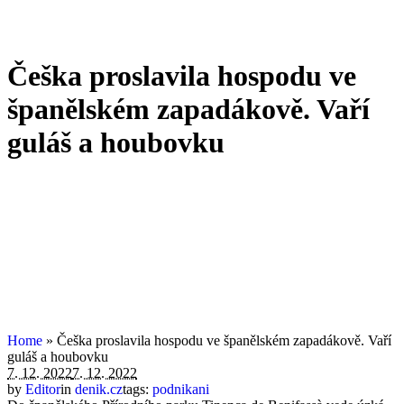
Češka proslavila hospodu ve
španělském zapadákově. Vaří
guláš a houbovku
Home
»
Češka proslavila hospodu ve španělském zapadákově. Vaří
guláš a houbovku
7. 12. 2022
7. 12. 2022
by
Editor
in
denik.cz
tags:
podnikani