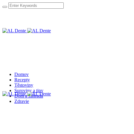
Domov
Recepty
Těstoviny
Suroviny a tipy
Dom a záhrada
Zdravie