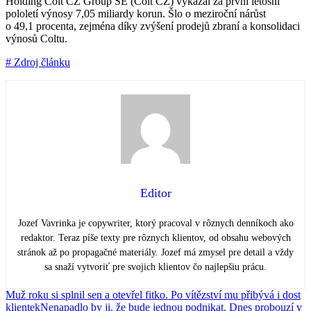
Holding Colt CZ Group SE (Colt CZ) vykázal za první letošní
pololetí výnosy 7,05 miliardy korun. Šlo o meziroční nárůst
o 49,1 procenta, zejména díky zvýšení prodejů zbraní a konsolidaci
výnosů Coltu.
# Zdroj článku
Editor
Jozef Vavrinka je copywriter, ktorý pracoval v rôznych denníkoch ako
redaktor. Teraz píše texty pre rôznych klientov, od obsahu webových
stránok až po propagačné materiály. Jozef má zmysel pre detail a vždy
sa snaží vytvoriť pre svojich klientov čo najlepšiu prácu.
Muž roku si splnil sen a otevřel fitko. Po vítězství mu přibývá i dost
klientek
Nenapadlo by ji, že bude jednou podnikat. Dnes probouzí v