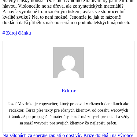
Slavný italský houslař 18. století Antonio Stradivari by patrně kroutil
hlavou. Violoncello ne ze dřeva, ale ze syntetických materiálů?
A navíc vyrobené trojrozměrným tiskem, avšak ve stoprocentní
kvalitě zvuku? Ne, to není možné. Jenomže je, jak to názorně
dokládá další příběh z našeho seriálu o podnikatelských nápadech.
# Zdroj článku
Editor
Jozef Vavrinka je copywriter, ktorý pracoval v rôznych denníkoch ako
redaktor. Teraz píše texty pre rôznych klientov, od obsahu webových
stránok až po propagačné materiály. Jozef má zmysel pre detail a vždy
sa snaží vytvoriť pre svojich klientov čo najlepšiu prácu.
Na zálohách za energie zaplatí o dost víc. Krize doléhá i na výrobce