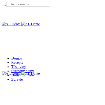
Domov
Recepty
Těstoviny
Suroviny a tipy
Dom a záhrada
Zdravie