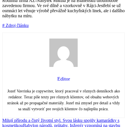
Rodinná firma AZ-Nábytek Mikula je na Blanensku dlouhodobě
zavedenou firmou. Ve své dílně a vzorkovně v Rájci-Jestřebí se už
osmnáct let věnuje výrobě převážně kuchyňských linek, ale i dalšího
nábytku na míru.
# Zdroj článku
Editor
Jozef Vavrinka je copywriter, ktorý pracoval v rôznych denníkoch ako
redaktor. Teraz píše texty pre rôznych klientov, od obsahu webových
stránok až po propagačné materiály. Jozef má zmysel pre detail a vždy
sa snaží vytvoriť pre svojich klientov čo najlepšiu prácu.
Milují přírodu a čistý životní styl. Svou lásku spojily kamarádky s
kosmetikou
Babylon národů, průtahy. Inženýr vzpomíná na stavbu