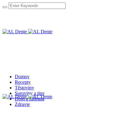
Domov
Recepty
Těstoviny
Suroviny a tipy
Dom a záhrada
Zdravie