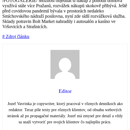
/FOTOGALERIE/ Možnost objednat si nákup z pohodlí domova
využívá stále více Pražanů, rozvážek nákupů skokově přibývá. Ještě
před covidovou pandemií bývala v prostorách nedaleko
Smíchovského nádraží posilovna, nyní zde sídlí rozvážková služba.
Sklady potravin Bolt Market nahradily i autosalón a kasíno ve
Vršovicích a Strašnicích.
# Zdroj článku
Editor
Jozef Vavrinka je copywriter, ktorý pracoval v rôznych denníkoch ako
redaktor. Teraz píše texty pre rôznych klientov, od obsahu webových
stránok až po propagačné materiály. Jozef má zmysel pre detail a vždy
sa snaží vytvoriť pre svojich klientov čo najlepšiu prácu.