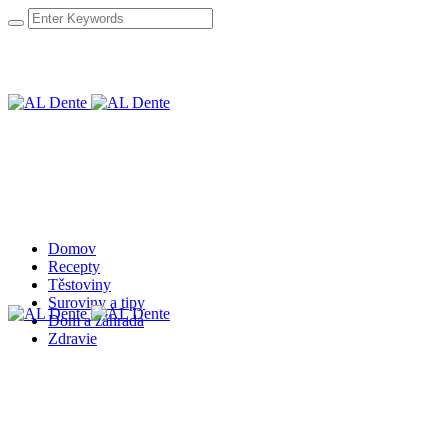
Domov
Recepty
Těstoviny
Suroviny a tipy
Dom a záhrada
Zdravie