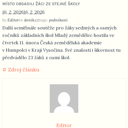
MÍSTO OBSADILI ŽÁCI ZE STEJNÉ ŠKOLY
16. 2. 2026
16. 2. 2026
by
Editor
in
denik.cz
tags:
podnikani
Další semifinále soutěže pro žáky sedmých a osmých
ročníků základních škol Mladý zemědělec hostila ve
čtvrtek 11. února Česká zemědělská akademie
v Humpolci v Kraji Vysočina. Své znalosti i šikovnost tu
předvádělo 23 žáků z osmi škol.
# Zdroj článku
Editor