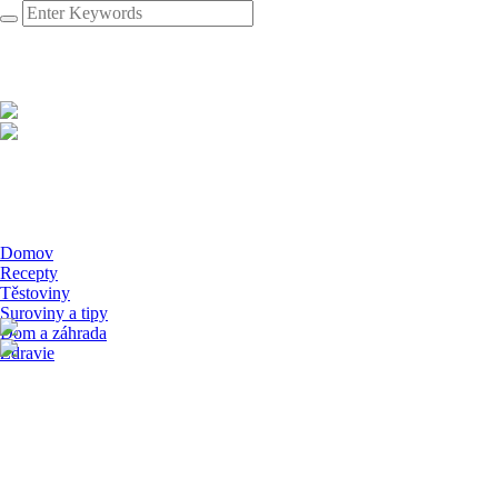
Domov
Recepty
Těstoviny
Suroviny a tipy
Dom a záhrada
Zdravie