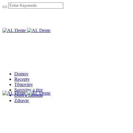
Domov
Recepty
Těstoviny
Suroviny a tipy
Dom a záhrada
Zdravie