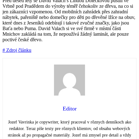
Před deseti lety se David Valach s Lindou Dolečkovou pustili ve
Vrbně pod Pradědem do výroby téměř čehokoliv ze dřeva, na co si
jen zákazníci vzpomenou. Od mobilních zahrádek přes zahradní
nábytek, pařeniště nebo domečky pro děti po dřevěné lžíce na obuv,
které dnes z Jeseníků odebírají i takové zvučné značky, jako jsou
Baťa nebo Puma. David Valach si ve své firmě v místní části
Mnichov zakládá na tom, že nepoužívá žádný laminát, ale pouze
poctivé české dřevo.
# Zdroj článku
Editor
Jozef Vavrinka je copywriter, ktorý pracoval v rôznych denníkoch ako
redaktor. Teraz píše texty pre rôznych klientov, od obsahu webových
stránok až po propagačné materiály. Jozef má zmysel pre detail a vždy