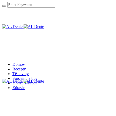
Domov
Recepty
Těstoviny
Suroviny a tipy
Dom a záhrada
Zdravie