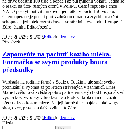
nejdříve účastnit 100 tisíc a později až půl milionu vojáků. Jedná se
o reakci na útok ruských dronů v Polsku. Česká republika chce
NATO poskytnout vrtulníkovou jednotku v počtu 150 vojáků.
Cílem operace je posílit protivzdušnou obranu a zrychlit reakční
schopnosti jednotek rozmístěných ve střední a východní Evropě. #
Zdroj článku EditorJozef...
29. 9. 2025
29. 9. 2025
Editor
in
denik.cz
Příspěvek
Zapomeňte na pachuť kozího mléka.
Farmářka se svými produkty bourá
předsudky
Vyrůstala na rodinné farmě v Sedle u Toužimi, ale směr svého
podnikání si vybrala až po letech strávených v zahraničí. Dnes
Marie Květoňová zvládá spolu s partnerem celý chod hospodářství,
vyrábí kozí výrobky v bio kvalitě a krok za krokem mění zažité
předsudky o kozím mléce. Na její farmě dnes najdete také wagyu
skot, ovce, prasata a další zvířata. # Zdroj...
29. 9. 2025
29. 9. 2025
Editor
in
denik.cz
Hledat
Hledat