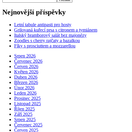
Nejnovější příspěvky
Letní tabule antipasti pro hosty
Grilovaná kuřecí prsa s citronem a tymiánem
Italský bramborový salát bez majonézy
Zoodles s cherry rajčaty a bazalkou
Fíky s prosciuttem a mozzarellou
Srpen 2026
Červenec 2026
Červen 2026
Květen 2026
Duben 2026
Březen 2026
Únor 2026
Leden 2026
Prosinec 2025
Listopad 2025
Říjen 2025
Září 2025
Srpen 2025
Červenec 2025
Červen 2025