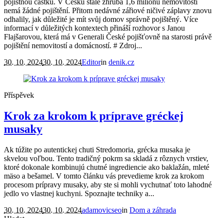
pojistnou částku. V Česku stále zhruba 1,6 milionů nemovitostí
nemá žádné pojištění. Přitom nedávné zářiové ničivé záplavy znovu
odhalily, jak důležité je mít svůj domov správně pojištěný. Více
informací v důležitých kontextech přináší rozhovor s Janou
Flajšarovou, která má v Generali České pojišťovně na starosti právě
pojištění nemovitostí a domácností. # Zdroj...
30. 10. 2024
30. 10. 2024
Editor
in
denik.cz
Příspěvek
Krok za krokom k príprave gréckej
musaky
Ak túžite po autentickej chuti Stredomoria, grécka musaka je
skvelou voľbou. Tento tradičný pokrm sa skladá z rôznych vrstiev,
ktoré dokonale kombinujú chutné ingrediencie ako baklažán, mleté
mäso a bešamel. V tomto článku vás prevedieme krok za krokom
procesom prípravy musaky, aby ste si mohli vychutnať toto lahodné
jedlo vo vlastnej kuchyni. Spoznajte techniky a...
30. 10. 2024
30. 10. 2024
adamovicseo
in
Dom a záhrada