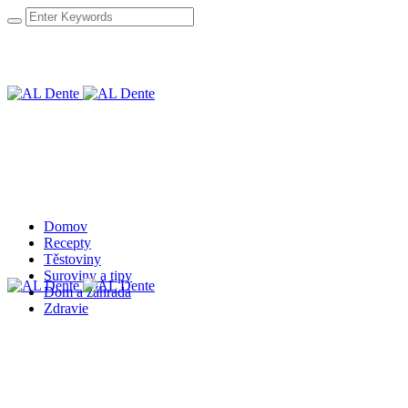
Domov
Recepty
Těstoviny
Suroviny a tipy
Dom a záhrada
Zdravie