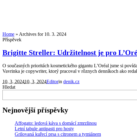
Home
»
Archives for 10. 3. 2024
Příspěvek
Brigitte Streller: Udržitelnost je pro L’O
O současných prioritách kosmetického gigantu L’Oréal jsme si povídal
Vavrinka je copywriter, ktorý pracoval v rôznych denníkoch ako redak
10. 3. 2024
10. 3. 2024
Editor
in
denik.cz
Hledat
Nejnovější příspěvky
Affogato: ledová káva s domácí zmrzlinou
Letní tabule antipasti pro hosty
Grilovaná kuřecí prsa s citronem a tymiánem