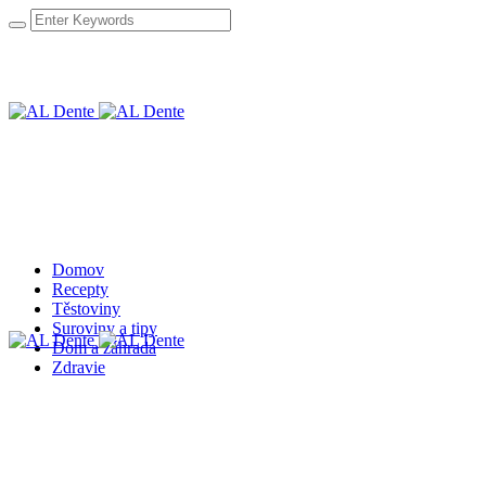
Domov
Recepty
Těstoviny
Suroviny a tipy
Dom a záhrada
Zdravie