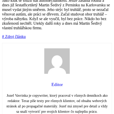
Jako kluk se toužil stát automechanikem. Jenže zasáhla rodina a
dnes již šestatřicetiletý Martin Šedivý z Perninku na Karlovarsku se
musel vydat jiným směrem. Jeho strýc byl truhlář, proto se nezačal
věnovat autům, ale práci se dřevem. Začal studovat obor truhlář –
výroba nábytku. Když se ale vyučil, byl bez práce. Nikdo ho bez
zkušeností nechtěl. Utekly další roky a dnes má Martin Šedivý
vlastní truhlářskou firmu.
# Zdroj článku
Editor
Jozef Vavrinka je copywriter, ktorý pracoval v rôznych denníkoch ako
redaktor. Teraz píše texty pre rôznych klientov, od obsahu webových
stránok až po propagačné materiály. Jozef má zmysel pre detail a vždy
sa snaží vytvoriť pre svojich klientov čo najlepšiu prácu.