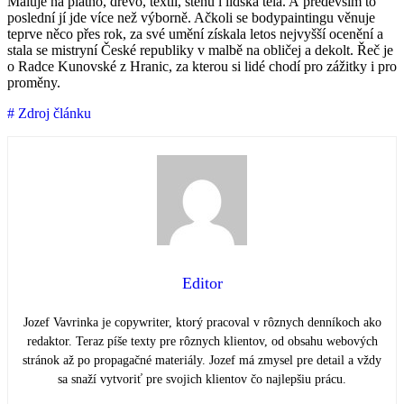
Maluje na plátno, dřevo, textil, stěnu i lidská těla. A především to
poslední jí jde více než výborně. Ačkoli se bodypaintingu věnuje
teprve něco přes rok, za své umění získala letos nejvyšší ocenění a
stala se mistryní České republiky v malbě na obličej a dekolt. Řeč je
o Radce Kunovské z Hranic, za kterou si lidé chodí pro zážitky i pro
proměny.
# Zdroj článku
Editor
Jozef Vavrinka je copywriter, ktorý pracoval v rôznych denníkoch ako
redaktor. Teraz píše texty pre rôznych klientov, od obsahu webových
stránok až po propagačné materiály. Jozef má zmysel pre detail a vždy
sa snaží vytvoriť pre svojich klientov čo najlepšiu prácu.